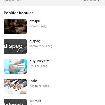
Popüler Konular
orospu
Ocak 11, 2023
dispeç
Temmuz 04, 2025
duyum yitimi
Eylül 02, 2025
ihale
Kasım 02, 2025
takmak