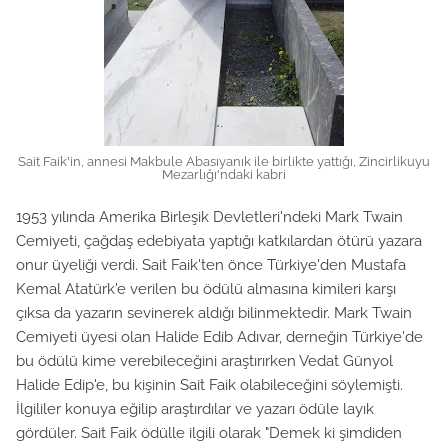
Sait Faik'in, annesi Makbule Abasıyanık ile birlikte yattığı, Zincirlikuyu
Mezarlığı'ndaki kabri
1953 yılında Amerika Birleşik Devletleri'ndeki Mark Twain
Cemiyeti, çağdaş edebiyata yaptığı katkılardan ötürü yazara
onur üyeliği verdi. Sait Faik'ten önce Türkiye'den Mustafa
Kemal Atatürk'e verilen bu ödülü almasına kimileri karşı
çıksa da yazarın sevinerek aldığı bilinmektedir. Mark Twain
Cemiyeti üyesi olan Halide Edib Adıvar, derneğin Türkiye'de
bu ödülü kime verebileceğini araştırırken Vedat Günyol
Halide Edip'e, bu kişinin Sait Faik olabileceğini söylemişti.
İlgililer konuya eğilip araştırdılar ve yazarı ödüle layık
gördüler. Sait Faik ödülle ilgili olarak "Demek ki şimdiden