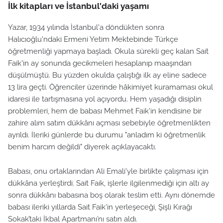
İlk kitapları ve İstanbul'daki yaşamı
Yazar, 1934 yılında İstanbul'a döndükten sonra
Halıcıoğlu'ndaki Ermeni Yetim Mektebinde Türkçe
öğretmenliği yapmaya başladı. Okula sürekli geç kalan Sait
Faik'in ay sonunda gecikmeleri hesaplanıp maaşından
düşülmüştü. Bu yüzden okulda çalıştığı ilk ay eline sadece
13 lira geçti. Öğrenciler üzerinde hâkimiyet kuramaması okul
idaresi ile tartışmasına yol açıyordu. Hem yaşadığı disiplin
problemleri, hem de babası Mehmet Faik'in kendisine bir
zahire alım satım dükkânı açması sebebiyle öğretmenlikten
ayrıldı. İleriki günlerde bu durumu "anladım ki öğretmenlik
benim harcım değildi" diyerek açıklayacaktı.
Babası, onu ortaklarından Ali Emali'yle birlikte çalışması için
dükkâna yerleştirdi. Sait Faik, işlerle ilgilenmediği için altı ay
sonra dükkânı babasına boş olarak teslim etti. Aynı dönemde
babası ileriki yıllarda Sait Faik'in yerleşeceği, Şişli Kırağı
Sokak’taki İkbal Apartmanı’nı satın aldı.