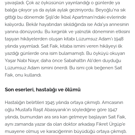
yavaşladı. Çok az öyküsünün yayınlandığı o günlerde ya
balığa çıkıyor ya da aylak aylak geziniyordu. Beyoğlu'na sık
gittiği bu dönemde Şişli'de İkbal Apartmanı'ndaki evlerinde
kalıyordu. Bekâr hayatından sıkıldığında ise Ada'ya annesinin
yanına dönüyordu. Bu kırgınlık ve yalnızlık döneminin etkisini
taşıyan hikâyelerden oluşan kitabı Lüzumsuz Adam'ı 1948
yılında yayımladı. Sait Faik, kitaba ismini veren hikâyeyi ilk
yazdığı günlerde ona isim bulamamıştı. Bu öyküyü okuyan
Yaşar Nabi Nayır, daha önce Sabahattin Ali'den duyduğu
Lüzumsuz Adam ismini önerdi. Bu ismi çok beğenen Sait
Faik, onu kullandı.
Son eserleri, hastalığı ve ölümü
Hastalığın belirtileri 1945 yılında ortaya çıkmıştı. Amcasının
oğlu Mustafa Raşit Abasıyanık'ın söylediğine göre 1947
yılında, burnundan ara sıra kan gelmeye başlayan Sait Faik,
aynı zamanda yazar da olan doktor arkadaşı Fikret Ürgüp'e
muayene olmuş ve karaciğerinin büyüdüğü ortaya çıkmıştı.