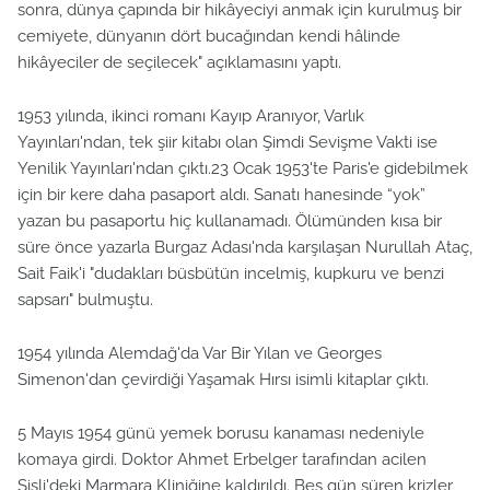
sonra, dünya çapında bir hikâyeciyi anmak için kurulmuş bir
cemiyete, dünyanın dört bucağından kendi hâlinde
hikâyeciler de seçilecek" açıklamasını yaptı.
1953 yılında, ikinci romanı Kayıp Aranıyor, Varlık
Yayınları'ndan, tek şiir kitabı olan Şimdi Sevişme Vakti ise
Yenilik Yayınları'ndan çıktı.23 Ocak 1953'te Paris'e gidebilmek
için bir kere daha pasaport aldı. Sanatı hanesinde “yok”
yazan bu pasaportu hiç kullanamadı. Ölümünden kısa bir
süre önce yazarla Burgaz Adası'nda karşılaşan Nurullah Ataç,
Sait Faik'i "dudakları büsbütün incelmiş, kupkuru ve benzi
sapsarı" bulmuştu.
1954 yılında Alemdağ'da Var Bir Yılan ve Georges
Simenon'dan çevirdiği Yaşamak Hırsı isimli kitaplar çıktı.
5 Mayıs 1954 günü yemek borusu kanaması nedeniyle
komaya girdi. Doktor Ahmet Erbelger tarafından acilen
Şişli'deki Marmara Kliniğine kaldırıldı. Beş gün süren krizler