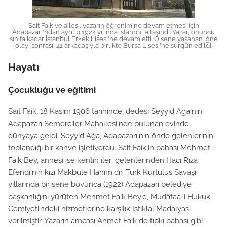
Sait Faik ve ailesi, yazarın öğrenimine devam etmesi için
Adapazarı'ndan ayrılıp 1924 yılında İstanbul'a taşındı. Yazar, onuncu
sınıfa kadar İstanbul Erkek Lisesi'ne devam etti. O sene yaşanan iğne
olayı sonrası, 41 arkadaşıyla birlikte Bursa Lisesi'ne sürgün edildi.
Hayatı
Çocukluğu ve eğitimi
Sait Faik, 18 Kasım 1906 tarihinde, dedesi Seyyid Ağa'nın
Adapazarı Semerciler Mahallesi'nde bulunan evinde
dünyaya geldi. Seyyid Ağa, Adapazarı'nın önde gelenlerinin
toplandığı bir kahve işletiyordu. Sait Faik'in babası Mehmet
Faik Bey, annesi ise kentin ileri gelenlerinden Hacı Rıza
Efendi'nin kızı Makbule Hanım'dır. Türk Kurtuluş Savaşı
yıllarında bir sene boyunca (1922) Adapazarı belediye
başkanlığını yürüten Mehmet Faik Bey'e, Müdâfaa-i Hukuk
Cemiyeti’ndeki hizmetlerine karşılık İstiklal Madalyası
verilmiştir. Yazarın amcası Ahmet Faik de tıpkı babası gibi