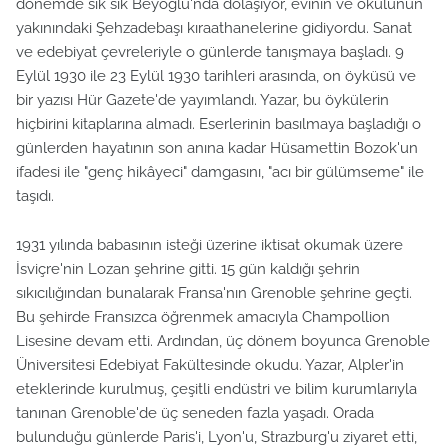
dönemde sık sık Beyoğlu'nda dolaşıyor, evinin ve okulunun
yakınındaki Şehzadebaşı kıraathanelerine gidiyordu. Sanat
ve edebiyat çevreleriyle o günlerde tanışmaya başladı. 9
Eylül 1930 ile 23 Eylül 1930 tarihleri arasında, on öyküsü ve
bir yazısı Hür Gazete'de yayımlandı. Yazar, bu öykülerin
hiçbirini kitaplarına almadı. Eserlerinin basılmaya başladığı o
günlerden hayatının son anına kadar Hüsamettin Bozok'un
ifadesi ile "genç hikâyeci" damgasını, "acı bir gülümseme" ile
taşıdı.
1931 yılında babasının isteği üzerine iktisat okumak üzere
İsviçre'nin Lozan şehrine gitti. 15 gün kaldığı şehrin
sıkıcılığından bunalarak Fransa'nın Grenoble şehrine geçti.
Bu şehirde Fransızca öğrenmek amacıyla Champollion
Lisesine devam etti. Ardından, üç dönem boyunca Grenoble
Üniversitesi Edebiyat Fakültesinde okudu. Yazar, Alpler'in
eteklerinde kurulmuş, çeşitli endüstri ve bilim kurumlarıyla
tanınan Grenoble'de üç seneden fazla yaşadı. Orada
bulunduğu günlerde Paris'i, Lyon'u, Strazburg'u ziyaret etti,