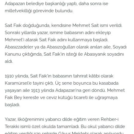
Adapazarı belediye başkanlığı yaptı, daha sonra ise
milletvekilliği görevinde bulundu.
Sait Faik doğduğunda, kendisine Mehmet Sait ismi verildi.
Sonraki yıllarda yazar, ismine babasının adını ekleyip
Mehmet'i atarak Sait Faik adını kullanmaya başladı.
Abasızzadeler ya da Abasızoğulları olarak anılan aile, Soyadı
Kanunu çıktığında, Sait Faik'in isteği ile Abasıyanık soyadını
aldı.
1910 yılında, Sait Faik'in babasının tahrirat kâtibi olarak
Karamürsel'e tayini çıktı. Üç sene boyunca bu kasabada
yaşayan aile 1913 yılında Adapazarı'na geri döndü. Mehmet
Faik Bey kereste ve ceviz kütüğü ticareti ile uğraşmaya
başladı.
Yazar, ilköğrenimini yabancı dilde eğitim veren Rehber-i
Terakki isimli özel okulda tamamladı. Bu okul yabancı dilde
eğitim verdiği için şehirde Gâvur Mektebi olarak anılıyordu.