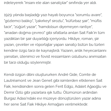
irdeleyerek "insanı ele alan sanatçılar" sınıfında yer aldı.
1929 yılında başladığı yazı hayatı boyunca "sorumlu avare",
"gözlemci balıkçı", "çakırkeyf sirozlu", "küfürbaz şair", "müflis
tacir", "züğürt yazar", "hamdolsun diyemeyen rantiye",
"anadan doğma çevreci" gibi sıfatlarla anılan Sait Faik'in tüm
yazdıkları bir şair duyarlılığı içeriyordu. Hikâye, roman, şiir
yazan, çeviriler ve röportajlar yapan sanatçı bütün bu türleri
kendine özgü tarzı ile kaynaştırdı. Yazarın, anlık heyecanlarını
yansıtan, izlenimci ve fovist ressamların üslubunu anımsatan
bir tarzı olduğu söylenmiştir.
Kendi özgün dilini oluştururken André Gide, Comte de
Lautréamont ve Jean Genet gibi isimlerden etkilenen Sait
Faik, kendisinden sonra gelen Ferit Edgü, Adalet Ağaoğlu ve
Demir Özlü gibi yazarlara ışık tuttu. Ölümünün ardından
Burgaz Adası'ndaki evi müzeye dönüştürülen yazar adına
her sene Sait Faik Hikâye Armağanı verilmektedir.