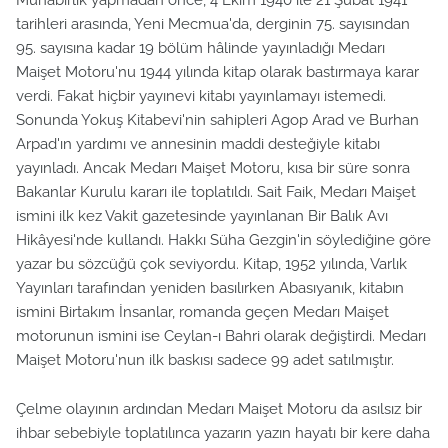
tarihleri arasında, Yeni Mecmua'da, derginin 75. sayısından
95. sayısına kadar 19 bölüm hâlinde yayınladığı Medarı
Maişet Motoru'nu 1944 yılında kitap olarak bastırmaya karar
verdi. Fakat hiçbir yayınevi kitabı yayınlamayı istemedi.
Sonunda Yokuş Kitabevi'nin sahipleri Agop Arad ve Burhan
Arpad'ın yardımı ve annesinin maddi desteğiyle kitabı
yayınladı. Ancak Medarı Maişet Motoru, kısa bir süre sonra
Bakanlar Kurulu kararı ile toplatıldı. Sait Faik, Medarı Maişet
ismini ilk kez Vakit gazetesinde yayınlanan Bir Balık Avı
Hikâyesi'nde kullandı. Hakkı Süha Gezgin'in söylediğine göre
yazar bu sözcüğü çok seviyordu. Kitap, 1952 yılında, Varlık
Yayınları tarafından yeniden basılırken Abasıyanık, kitabın
ismini Birtakım İnsanlar, romanda geçen Medarı Maişet
motorunun ismini ise Ceylan-ı Bahri olarak değiştirdi. Medarı
Maişet Motoru'nun ilk baskısı sadece 99 adet satılmıştır.
Çelme olayının ardından Medarı Maişet Motoru da asılsız bir
ihbar sebebiyle toplatılınca yazarın yazın hayatı bir kere daha