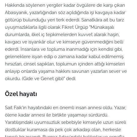
Hakkında söylenen yergiler kadar övgülere de karşı çıkan
Abasıyanık, yazarlığından söz açıldığında işi kavgaya kadar
götürüp bulunduğu yeri terk ederdi. Sanatkâra ait bu tarz
uyuşmazlıklarla ilgili olarak Fikret Ürgüp "Münakaşalı
durumlarda, ilkel iç tepkimelerden kuvvet alarak haşin,
kavgacı ve isyankâr olur ve kimseye güvenmediğini belli
ederdi. İnsanlara ve topluma inanmadığı için kendisi gibi,
geleneklere isyan edip o zamana kadar kabul edilmemiş
hırsızları, cinsel sapıkları, toplumun içinden attığı kimseleri
anlayıp onlarda yaşama hakkını savunan yazarları sever ve
okurdu. (Gide ve Genet gibi)" dedi.
Özel hayatı
Sait Faik'in hayatındaki en önemli insan annesi oldu. Yazar,
ölene kadar annesi ile birlikte yaşamayı sürdürdü.
Yaratılışındaki uyumsuzluk sebebiyle kimseyle uzun süreli
dostluklar kuramasa da pek çok arkadaşı olan, herkesle
tanışık bir insandı. Burgaz Adası'ndaki balıkçılar ve esnafla