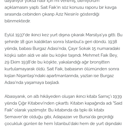
dayanıyor yoksa hatır için mi verilmiş, bilmiyorum"
açıklamasını yaptı. Sait Faik'in söz konusu raporu bir kavga
sırasında cebinden çıkarıp Aziz Nesin'e gösterdiği
bilinmektedir.
Eylül 1937'de ikinci kez yurt dışına çıkarak Marsilya'ya gitti. Bu
şehirde 18 gün kaldıktan sonra İstanbul'a geri döndü. 1938
yılında, babası Burgaz Adası'nda, Çayır Sokak 15 numaradaki
köşkü satın aldı ve aile bu köşke taşındı. Mehmet Faik Bey,
29 Ekim 1938'de bu köşkte, yakalandığı ağır bronşitten
kurtulamayarak öldü. Sait Faik, babasının ölümünden sonra
kışları Nişantaşı'ndaki apartmanlarında, yazları ise Burgaz
Adası'nda yaşamaya başladı.
Abasıyanık, on altı hikâyeden oluşan ikinci kitabı Sarnıç'ı 1939
yılında Çığır Kitabevi'nden çıkarttı. Kitabın kapağında adı "Said
Faik" olarak yazılmıştır. Bu kitabında da tıpkı ilk kitabı
Semaver'de olduğu gibi, Adapazarı ve Bursa'da geçirdiği
çocukluk günleri ile hem İstanbul'daki hem de yurt dışındaki