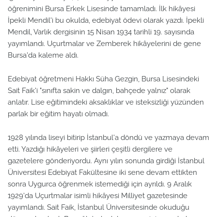
öğrenimini Bursa Erkek Lisesinde tamamladı. İlk hikâyesi
İpekli Mendil'i bu okulda, edebiyat ödevi olarak yazdı. İpekli
Mendil, Varlık dergisinin 15 Nisan 1934 tarihli 19. sayısında
yayımlandı. Uçurtmalar ve Zemberek hikâyelerini de gene
Bursa'da kaleme aldı.
Edebiyat öğretmeni Hakkı Süha Gezgin, Bursa Lisesindeki
Sait Faik'i "sınıfta sakin ve dalgın, bahçede yalnız" olarak
anlatır. Lise eğitimindeki aksaklıklar ve isteksizliği yüzünden
parlak bir eğitim hayatı olmadı.
1928 yılında liseyi bitirip İstanbul'a döndü ve yazmaya devam
etti. Yazdığı hikâyeleri ve şiirleri çeşitli dergilere ve
gazetelere gönderiyordu. Aynı yılın sonunda girdiği İstanbul
Üniversitesi Edebiyat Fakültesine iki sene devam ettikten
sonra Uygurca öğrenmek istemediği için ayrıldı. 9 Aralık
1929'da Uçurtmalar isimli hikâyesi Milliyet gazetesinde
yayımlandı. Sait Faik, İstanbul Üniversitesinde okuduğu