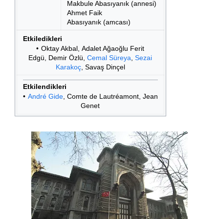
Makbule Abasıyanık (annesi)
Ahmet Faik
Abasıyanık (amcası)
Etkiledikleri
Oktay Akbal, Adalet Ağaoğlu Ferit
Edgü, Demir Özlü,
Cemal Süreya
,
Sezai
Karakoç
, Savaş Dinçel
Etkilendikleri
André Gide
, Comte de Lautréamont, Jean
Genet