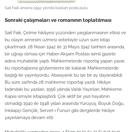
Sait Faik anısına 1992 yılında basılan posta pulu
Sonraki çalışmaları ve romanının toplatılması
Sait Faik, Çelme hikâyesi yüzünden yargılanmasının etkisi ve
bu olayın annesini üzmesi sebebiyle uzun süre kitap
çıkartmadı. 28 Nisan 1942 ile 31 Mayıs 1942 tarihleri arasında,
bir uğraşı olması için Haber-Akşam Postası isimli gazete
adına muhabirlik yaptı. Mahkemelerde röportaj yapan yazar,
bu röportajlarına gözlemlerini de katarak Mahkemelerde
başlığı ile yayınlıyordu. Abasıyanık bu işe bir ay dayanabildi.
Bu süre zarfında 28 mahkeme röportajı yazdı. Hikâye
tadındaki bu yazıları, 1956 yılında Varlık Yayınları, Mahkeme
Kapısı ismiyle kitaplaştırdı. Çok aktif bir yazı hayatının
olmadığı 1940 ile 1948 yılları arasında Yürüyüş, Büyük Doğu,
İnkılapçı Gençlik, Servet-i Fünun gibi dergilerde hikâye
yayınlamaya devam etti.
Muhabirlik yapmadan önce, 4 Ekim 1940 ile 21 Şubat 1941