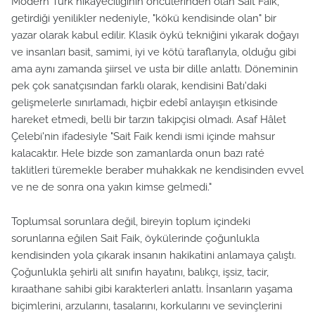
Modern Türk hikâyeciliğinin öncülerinden olan Sait Faik,
getirdiği yenilikler nedeniyle, "kökü kendisinde olan" bir
yazar olarak kabul edilir. Klasik öykü tekniğini yıkarak doğayı
ve insanları basit, samimi, iyi ve kötü taraflarıyla, olduğu gibi
ama aynı zamanda şiirsel ve usta bir dille anlattı. Döneminin
pek çok sanatçısından farklı olarak, kendisini Batı'daki
gelişmelerle sınırlamadı, hiçbir edebî anlayışın etkisinde
hareket etmedi, belli bir tarzın takipçisi olmadı. Asaf Hâlet
Çelebi'nin ifadesiyle "Sait Faik kendi ismi içinde mahsur
kalacaktır. Hele bizde son zamanlarda onun bazı raté
taklitleri türemekle beraber muhakkak ne kendisinden evvel
ve ne de sonra ona yakın kimse gelmedi."
Toplumsal sorunlara değil, bireyin toplum içindeki
sorunlarına eğilen Sait Faik, öykülerinde çoğunlukla
kendisinden yola çıkarak insanın hakikatini anlamaya çalıştı.
Çoğunlukla şehirli alt sınıfın hayatını, balıkçı, işsiz, tacir,
kıraathane sahibi gibi karakterleri anlattı. İnsanların yaşama
biçimlerini, arzularını, tasalarını, korkularını ve sevinçlerini