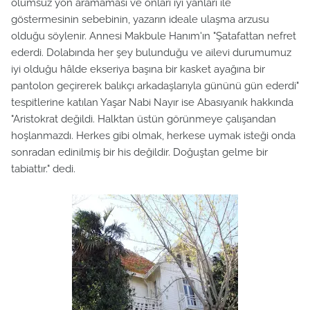
olumsuz yön aramaması ve onları iyi yanları ile
göstermesinin sebebinin, yazarın ideale ulaşma arzusu
olduğu söylenir. Annesi Makbule Hanım'ın "Şatafattan nefret
ederdi. Dolabında her şey bulunduğu ve ailevi durumumuz
iyi olduğu hâlde ekseriya başına bir kasket ayağına bir
pantolon geçirerek balıkçı arkadaşlarıyla gününü gün ederdi"
tespitlerine katılan Yaşar Nabi Nayır ise Abasıyanık hakkında
"Aristokrat değildi. Halktan üstün görünmeye çalışandan
hoşlanmazdı. Herkes gibi olmak, herkese uymak isteği onda
sonradan edinilmiş bir his değildir. Doğuştan gelme bir
tabiattır." dedi.