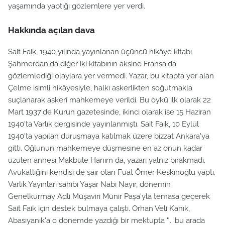
yaşamında yaptığı gözlemlere yer verdi.
Hakkında açılan dava
Sait Faik, 1940 yılında yayınlanan üçüncü hikâye kitabı
Şahmerdan'da diğer iki kitabının aksine Fransa'da
gözlemlediği olaylara yer vermedi. Yazar, bu kitapta yer alan
Çelme isimli hikâyesiyle, halkı askerlikten soğutmakla
suçlanarak askerî mahkemeye verildi. Bu öykü ilk olarak 22
Mart 1937'de Kurun gazetesinde, ikinci olarak ise 15 Haziran
1940'ta Varlık dergisinde yayınlanmıştı. Sait Faik, 10 Eylül
1940'ta yapılan duruşmaya katılmak üzere bizzat Ankara'ya
gitti. Oğlunun mahkemeye düşmesine en az onun kadar
üzülen annesi Makbule Hanım da, yazarı yalnız bırakmadı.
Avukatlığını kendisi de şair olan Fuat Ömer Keskinoğlu yaptı.
Varlık Yayınları sahibi Yaşar Nabi Nayır, dönemin
Genelkurmay Adli Müşaviri Münir Paşa'yla temasa geçerek
Sait Faik için destek bulmaya çalıştı. Orhan Veli Kanık,
Abasıyanık'a o dönemde yazdığı bir mektupta "... bu arada