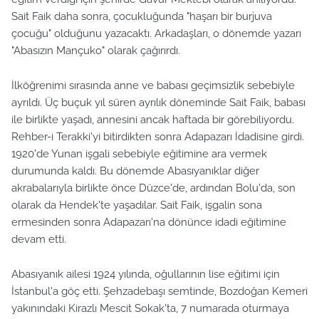
Sait Faik daha sonra, çocukluğunda "haşarı bir burjuva
çocuğu" olduğunu yazacaktı. Arkadaşları, o dönemde yazarı
"Abasızın Mançuko" olarak çağırırdı.
İlköğrenimi sırasında anne ve babası geçimsizlik sebebiyle
ayrıldı. Üç buçuk yıl süren ayrılık döneminde Sait Faik, babası
ile birlikte yaşadı, annesini ancak haftada bir görebiliyordu.
Rehber-i Terakki'yi bitirdikten sonra Adapazarı İdadisine girdi.
1920'de Yunan işgali sebebiyle eğitimine ara vermek
durumunda kaldı. Bu dönemde Abasıyanıklar diğer
akrabalarıyla birlikte önce Düzce'de, ardından Bolu'da, son
olarak da Hendek'te yaşadılar. Sait Faik, işgalin sona
ermesinden sonra Adapazarı'na dönünce idadi eğitimine
devam etti.
Abasıyanık ailesi 1924 yılında, oğullarının lise eğitimi için
İstanbul'a göç etti. Şehzadebaşı semtinde, Bozdoğan Kemeri
yakınındaki Kirazlı Mescit Sokak'ta, 7 numarada oturmaya