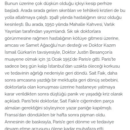
Bunun üzerine çok düşkün olduğu içkiyi kesip perhize
başladı. Arada sırada gelen sıkıntıları ve tehlikeli krizleri de bu
yolla atlatmaya çalıştı. 1948 yılında hastalığının siroz olduğu
kesinleşti. Bu arada, 1950 yılında Mahalle Kahvesi, Varlık
Yayınları tarafından yayımlandı. Sık sık doktorlara
görünmesine rağmen hastalığının kötüye gitmesi üzerine,
amcası ve Samet Ağaoğlu'nun desteği ve Doktor Kazım
İsmail Gürkan’ın tavsiyesiyle, Doktor Justin Besançon’a
muayene olmak için 31 Ocak 1951'de Paris'e gitti. Paris'te
sadece beş gün kalıp İstanbul'dan uzakta öleceği korkusu
ve tedavinin ağırlığı nedeniyle geri döndü. Sait Faik, daha
sonra amcasına yazdığı bir mektupta geri dönüş sebebini,
doktorlarla olan konuşması üzerine hastaneye yatmaya
karar verildikten sonra düştüğü panik ve yaşadığı kriz olarak
açıkladı. Paris'teki doktorlar, Sait Faik'e ciğerinden parça
almaları gerektiğini söyleyince yazar paniğe kapılmıştı.
Fransa'dan döndükten bir hafta sonra pişman oldu.
Annesinin de baskısıyla, Paris'e geri dönme ve tedaviye
devam etme arzusunu ölene kadar muhafaza etti.