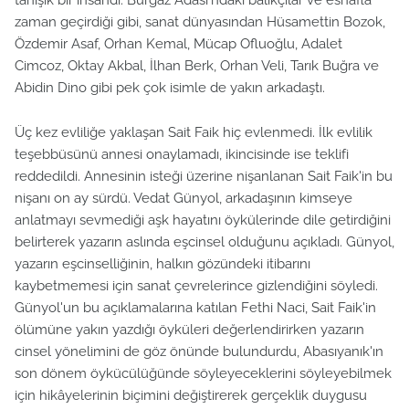
zaman geçirdiği gibi, sanat dünyasından Hüsamettin Bozok,
Özdemir Asaf, Orhan Kemal, Mücap Ofluoğlu, Adalet
Cimcoz, Oktay Akbal, İlhan Berk, Orhan Veli, Tarık Buğra ve
Abidin Dino gibi pek çok isimle de yakın arkadaştı.
Üç kez evliliğe yaklaşan Sait Faik hiç evlenmedi. İlk evlilik
teşebbüsünü annesi onaylamadı, ikincisinde ise teklifi
reddedildi. Annesinin isteği üzerine nişanlanan Sait Faik'in bu
nişanı on ay sürdü. Vedat Günyol, arkadaşının kimseye
anlatmayı sevmediği aşk hayatını öykülerinde dile getirdiğini
belirterek yazarın aslında eşcinsel olduğunu açıkladı. Günyol,
yazarın eşcinselliğinin, halkın gözündeki itibarını
kaybetmemesi için sanat çevrelerince gizlendiğini söyledi.
Günyol'un bu açıklamalarına katılan Fethi Naci, Sait Faik'in
ölümüne yakın yazdığı öyküleri değerlendirirken yazarın
cinsel yönelimini de göz önünde bulundurdu, Abasıyanık'ın
son dönem öykücülüğünde söyleyeceklerini söyleyebilmek
için hikâyelerinin biçimini değiştirerek gerçeklik duygusu