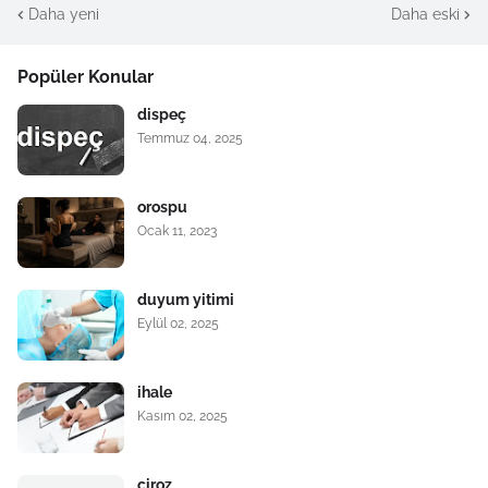
Daha yeni
Daha eski
Popüler Konular
dispeç
Temmuz 04, 2025
orospu
Ocak 11, 2023
duyum yitimi
Eylül 02, 2025
ihale
Kasım 02, 2025
çiroz