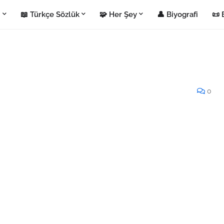
i
📖 Türkçe Sözlük
🧩 Her Şey
👤 Biyografi
📜 
0