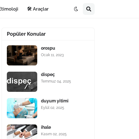
Etimoloji
🛠️ Araçlar
Popüler Konular
orospu
Ocak 11, 2023
dispeç
Temmuz 04, 2025
duyum yitimi
Eylül 02, 2025
ihale
Kasım 02, 2025