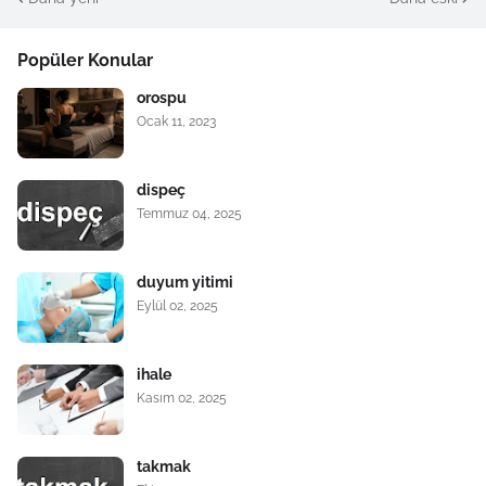
Popüler Konular
orospu
Ocak 11, 2023
dispeç
Temmuz 04, 2025
duyum yitimi
Eylül 02, 2025
ihale
Kasım 02, 2025
takmak