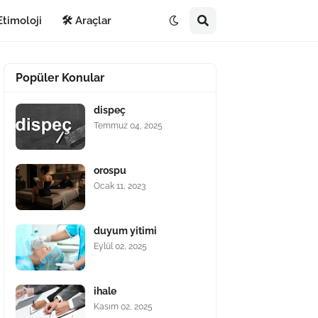
Etimoloji
🛠️ Araçlar
Popüler Konular
dispeç
Temmuz 04, 2025
orospu
Ocak 11, 2023
duyum yitimi
Eylül 02, 2025
ihale
Kasım 02, 2025