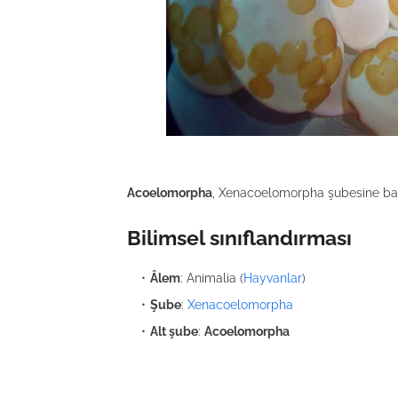
Acoelomorpha
, Xenacoelomorpha şubesine bağl
Bilimsel sınıflandırması
Âlem
: Animalia (
Hayvanlar
)
Şube
:
Xenacoelomorpha
Alt şube
:
Acoelomorpha