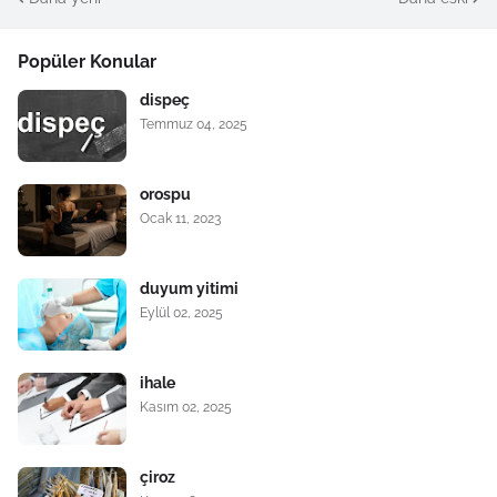
Popüler Konular
dispeç
Temmuz 04, 2025
orospu
Ocak 11, 2023
duyum yitimi
Eylül 02, 2025
ihale
Kasım 02, 2025
çiroz