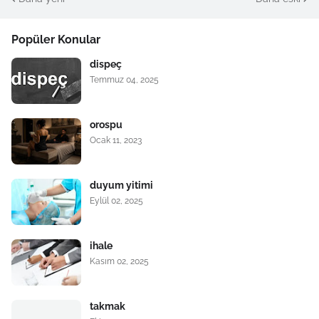
Popüler Konular
dispeç
Temmuz 04, 2025
orospu
Ocak 11, 2023
duyum yitimi
Eylül 02, 2025
ihale
Kasım 02, 2025
takmak