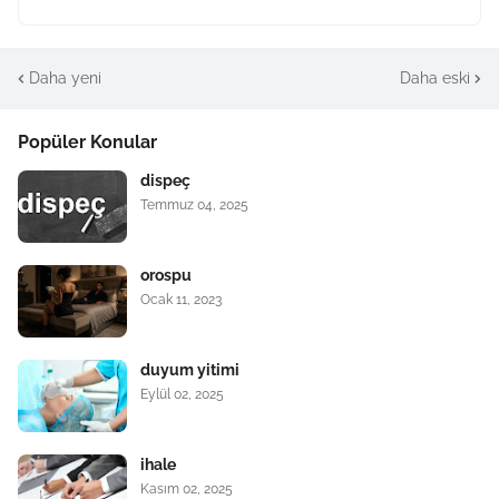
Daha yeni
Daha eski
Popüler Konular
dispeç
Temmuz 04, 2025
orospu
Ocak 11, 2023
duyum yitimi
Eylül 02, 2025
ihale
Kasım 02, 2025