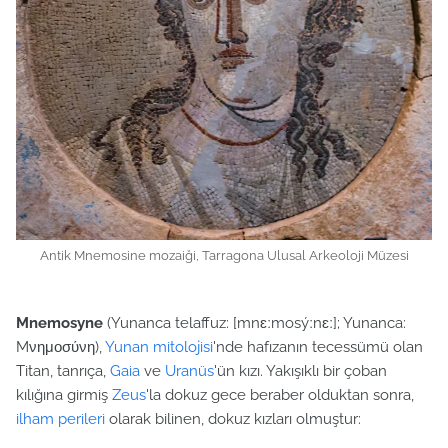
Antik Mnemosine mozaiği, Tarragona Ulusal Arkeoloji Müzesi
Mnemosyne
(Yunanca telaffuz: [mnɛːmosýːnɛː]; Yunanca:
Mνημοσύνη),
Yunan mitolojisi
'nde hafızanın tecessümü olan
Titan, tanrıça,
Gaia
ve
Uranüs
'ün kızı. Yakışıklı bir çoban
kılığına girmiş
Zeus
'la dokuz gece beraber olduktan sonra,
ilham perileri
olarak bilinen, dokuz kızları olmuştur: