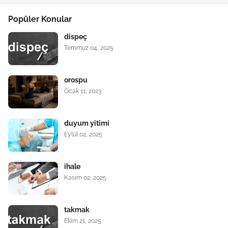
Popüler Konular
dispeç
Temmuz 04, 2025
orospu
Ocak 11, 2023
duyum yitimi
Eylül 02, 2025
ihale
Kasım 02, 2025
takmak
Ekim 21, 2025