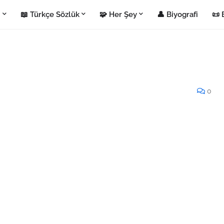
i
📖 Türkçe Sözlük
🧩 Her Şey
👤 Biyografi
📜 
0