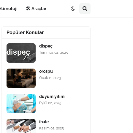
Etimoloji
🛠️ Araçlar
Popüler Konular
dispeç
Temmuz 04, 2025
orospu
Ocak 11, 2023
duyum yitimi
Eylül 02, 2025
ihale
Kasım 02, 2025