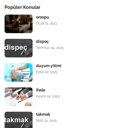
Popüler Konular
orospu
Ocak 11, 2023
dispeç
Temmuz 04, 2025
duyum yitimi
Eylül 02, 2025
ihale
Kasım 02, 2025
takmak
Ekim 21, 2025