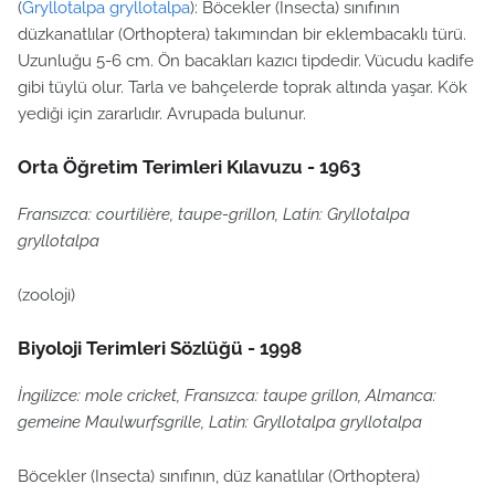
(
Gryllotalpa gryllotalpa
): Böcekler (İnsecta) sınıfının
düzkanatlılar (Orthoptera) takımından bir eklembacaklı türü.
Uzunluğu 5-6 cm. Ön bacakları kazıcı tipdedir. Vücudu kadife
gibi tüylü olur. Tarla ve bahçelerde toprak altında yaşar. Kök
yediği için zararlıdır. Avrupada bulunur.
Orta Öğretim Terimleri Kılavuzu - 1963
Fransızca: courtilière, taupe-grillon, Latin: Gryllotalpa
gryllotalpa
(zooloji)
Biyoloji Terimleri Sözlüğü - 1998
İngilizce: mole cricket, Fransızca: taupe grillon, Almanca:
gemeine Maulwurfsgrille, Latin: Gryllotalpa gryllotalpa
Böcekler (Insecta) sınıfının, düz kanatlılar (Orthoptera)