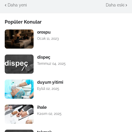
Daha yeni
Daha eski
Popüler Konular
orospu
Ocak 11, 2023
dispeç
Temmuz 04, 2025
duyum yitimi
Eylül 02, 2025
ihale
Kasım 02, 2025