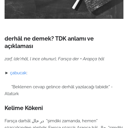
derhâl ne demek? TDK anlamı ve
açıklaması
zarf, (de'rhâl, l ince okunur), Farsça der + Arapça ḥāl
►
çabucak
:
"Beklenen cevap gelince derhâl yazılacağı tabiidir." -
Atatürk
Kelime Kökeni
Farsça darḥāl در حال "şimdiki zamanda, hemen"
sözcüğünden alıntıdır. Farsça sözcük Arapça ḥāl حال "şimdiki