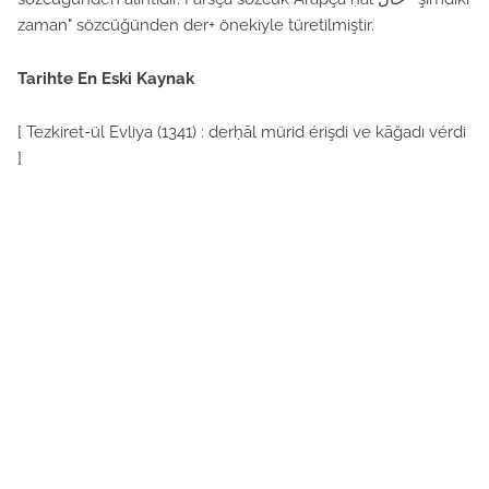
zaman" sözcüğünden der+ önekiyle türetilmiştir.
Tarihte En Eski Kaynak
[ Tezkiret-ül Evliya (1341) : derḥāl mürid érişdi ve kāğadı vérdi
]