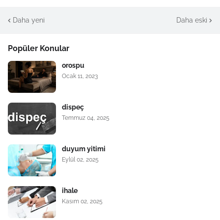
Daha yeni
Daha eski
Popüler Konular
orospu
Ocak 11, 2023
dispeç
Temmuz 04, 2025
duyum yitimi
Eylül 02, 2025
ihale
Kasım 02, 2025