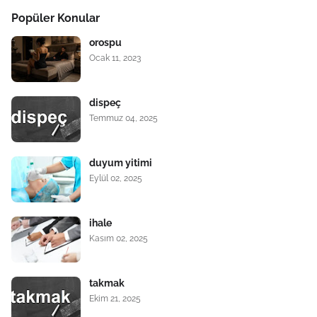
Popüler Konular
orospu
Ocak 11, 2023
dispeç
Temmuz 04, 2025
duyum yitimi
Eylül 02, 2025
ihale
Kasım 02, 2025
takmak
Ekim 21, 2025