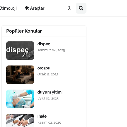
Etimoloji
🛠️ Araçlar
Popüler Konular
dispeç
Temmuz 04, 2025
orospu
Ocak 11, 2023
duyum yitimi
Eylül 02, 2025
ihale
Kasım 02, 2025