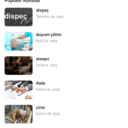
Popüler Konular
dispeç
Temmuz 04, 2025
duyum yitimi
Eylül 02, 2025
orospu
Ocak 11, 2023
ihale
Kasım 02, 2025
çiroz
Kasım 28, 2024