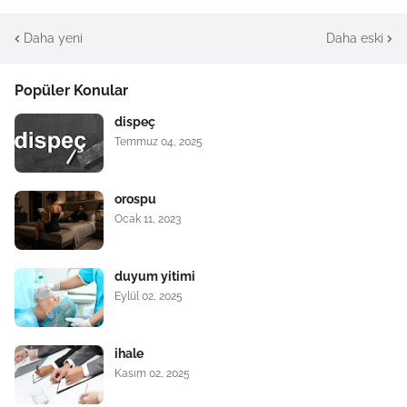
Daha yeni
Daha eski
Popüler Konular
dispeç
Temmuz 04, 2025
orospu
Ocak 11, 2023
duyum yitimi
Eylül 02, 2025
ihale
Kasım 02, 2025