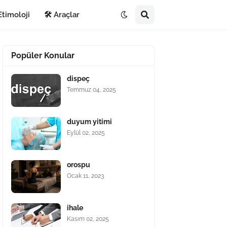
Etimoloji
🛠️ Araçlar
Popüler Konular
dispeç
Temmuz 04, 2025
duyum yitimi
Eylül 02, 2025
orospu
Ocak 11, 2023
ihale
Kasım 02, 2025