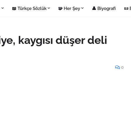
i
📖 Türkçe Sözlük
🧩 Her Şey
👤 Biyografi
📜 
iye, kaygısı düşer deli
0