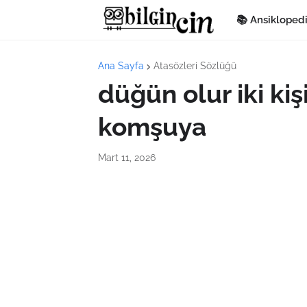
📚 Ansikloped
Ana Sayfa
Atasözleri Sözlüğü
düğün olur iki kiş
komşuya
Mart 11, 2026