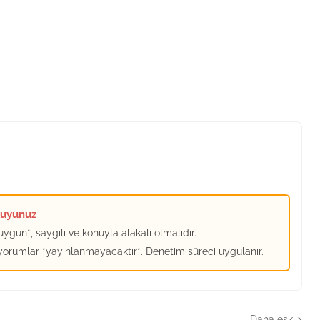
kuyunuz
ygun*, saygılı ve konuyla alakalı olmalıdır.
 yorumlar *yayınlanmayacaktır*. Denetim süreci uygulanır.
Daha eski