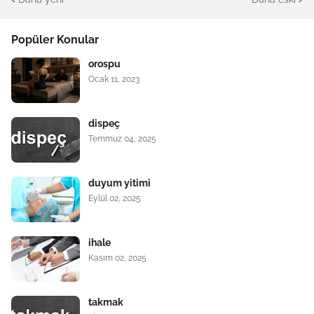
Popüler Konular
orospu
Ocak 11, 2023
dispeç
Temmuz 04, 2025
duyum yitimi
Eylül 02, 2025
ihale
Kasım 02, 2025
takmak