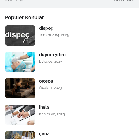
Popüler Konular
dispeç
Temmuz 04, 2025
duyum yitimi
Eylül 02, 2025
orospu
Ocak 11, 2023
ihale
Kasım 02, 2025
çiroz