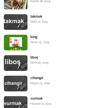
Kasım 28, 2024
takmak
Ekim 21, 2025
king
Nisan 15, 2024
liboş
Ekim 26, 2025
cihangir
Mayıs 03, 2024
vurmak
Haziran 11, 2024