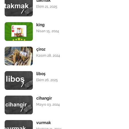
takmak
Ekim 21, 2025
king
Nisan 15, 2024
çiroz
Kasım 28, 2024
liboş
Ekim 26, 2025
cihangir
Mayıs 03, 2024
vurmak