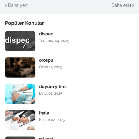
Daha yeni
Daha eski
Popüler Konular
dispeç
Temmuz 04, 2025
orospu
Ocak 11, 2023
duyum yitimi
Eylül 02, 2025
ihale
Kasım 02, 2025