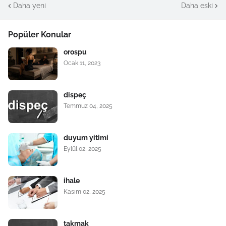
Daha yeni
Daha eski
Popüler Konular
orospu
Ocak 11, 2023
dispeç
Temmuz 04, 2025
duyum yitimi
Eylül 02, 2025
ihale
Kasım 02, 2025
takmak