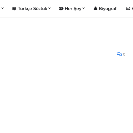
i
📖 Türkçe Sözlük
🧩 Her Şey
👤 Biyografi
📜 
0