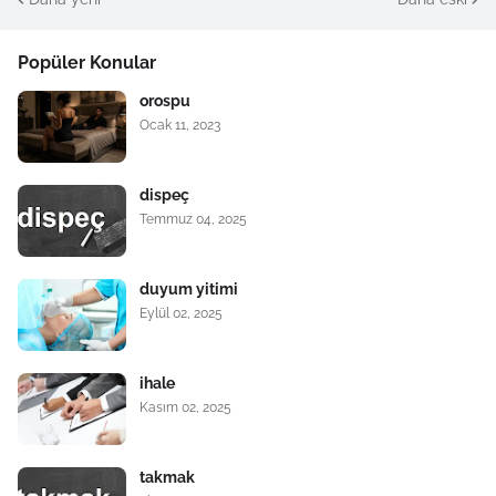
Popüler Konular
orospu
Ocak 11, 2023
dispeç
Temmuz 04, 2025
duyum yitimi
Eylül 02, 2025
ihale
Kasım 02, 2025
takmak