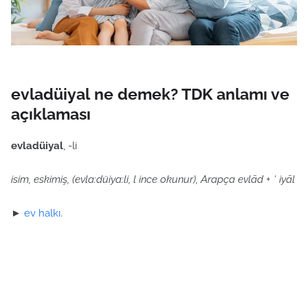
evladüiyal ne demek? TDK anlamı ve
açıklaması
evladüiyal
, -li
isim, eskimiş, (evla:düiya:li, l ince okunur), Arapça evlād + ʿ iyāl
►
ev halkı
.