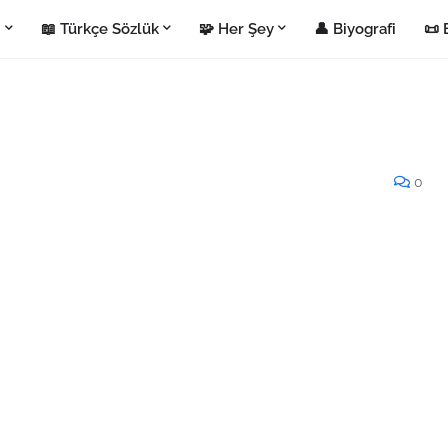
i
📖 Türkçe Sözlük
🧩 Her Şey
👤 Biyografi
📜 
0