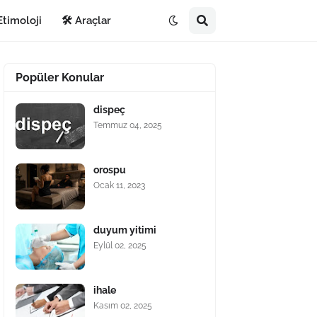
Etimoloji
🛠️ Araçlar
Popüler Konular
dispeç
Temmuz 04, 2025
orospu
Ocak 11, 2023
duyum yitimi
Eylül 02, 2025
ihale
Kasım 02, 2025