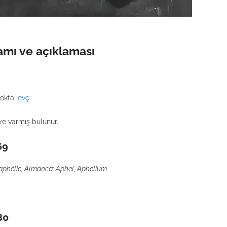
mı ve açıklaması
nokta;
evç
:
 varmış bulunur.
69
: aphélie, Almanca: Aphel, Aphelium
80