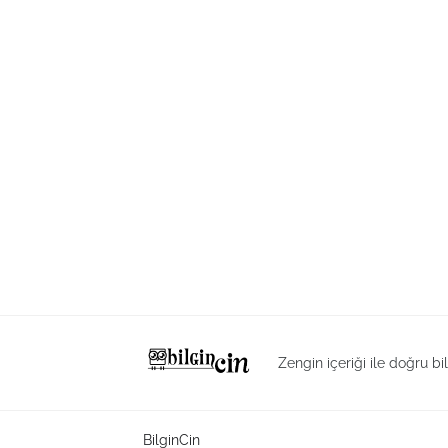
Zengin içeriği ile doğru bi
BilginCin