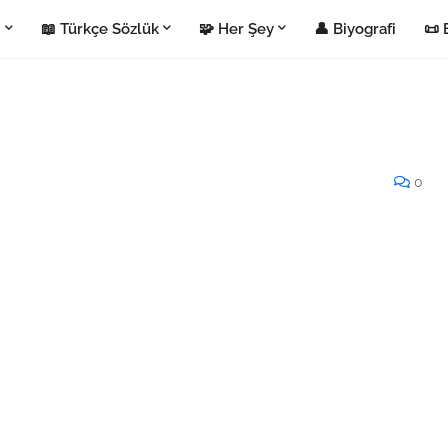
i
📖 Türkçe Sözlük
🧩 Her Şey
👤 Biyografi
📜 
0