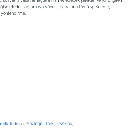
ik, sosyal, siyasal amaçlara hizmet edecek şekilde, kendi bilgileri
değişmelerini sağlamaya yönelik çabaların tümü. 4. Seçme,
; yönlendirme.
elik Terimleri Sözlüğü
Türkçe Sözlük