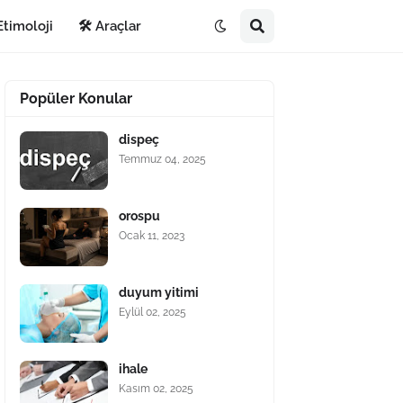
Etimoloji
🛠️ Araçlar
Popüler Konular
dispeç
Temmuz 04, 2025
orospu
Ocak 11, 2023
duyum yitimi
Eylül 02, 2025
ihale
Kasım 02, 2025