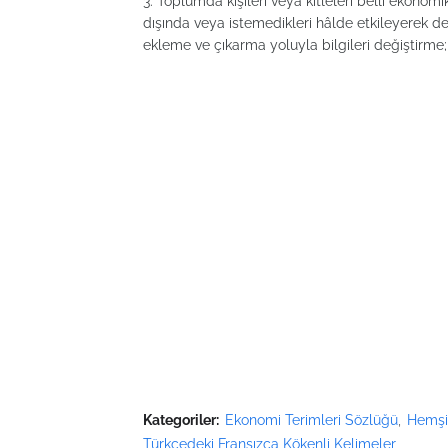
3. Toplumda kişileri veya kitleleri belli ekonom
dışında veya istemedikleri hâlde etkileyerek 
ekleme ve çıkarma yoluyla bilgileri değiştirme
Kategoriler:
Ekonomi Terimleri Sözlüğü
Hemşir
Türkçedeki Fransızca Kökenli Kelimeler