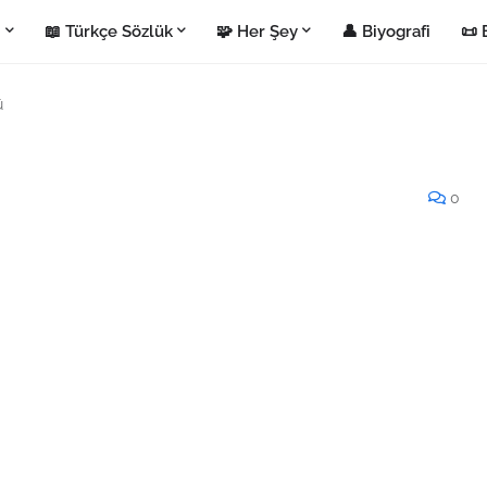
i
📖 Türkçe Sözlük
🧩 Her Şey
👤 Biyografi
📜 
ü
0