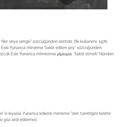
 fikir veya simge" sözcüğünden alıntıdır. (İlk kullanımı: 1976,
cük Eski Yunanca mîméma "taklit edilen şey" sözcüğünden
 sözcük Eski Yunanca mîméomai μῖμέομαι "taklit etmek" fiilinden
n "e kıyasla Yunanca kökenli mimeme "den türettiğini belirtir.
si göz ardı edilemez.