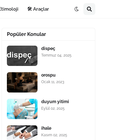
Etimoloji
🛠️ Araçlar
Popüler Konular
dispeç
Temmuz 04, 2025
orospu
Ocak 11, 2023
duyum yitimi
Eylül 02, 2025
ihale
Kasım 02, 2025