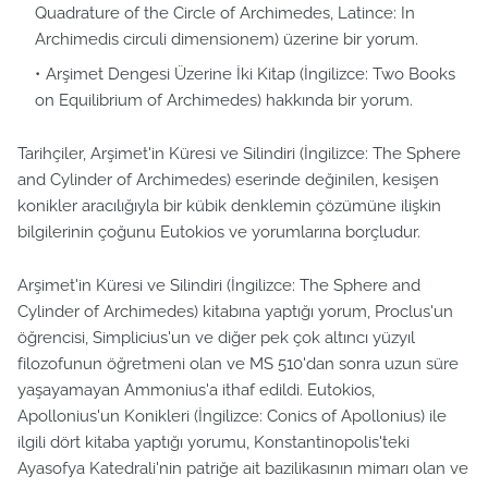
Quadrature of the Circle of Archimedes, Latince: In
Archimedis circuli dimensionem) üzerine bir yorum.
Arşimet Dengesi Üzerine İki Kitap (İngilizce: Two Books
on Equilibrium of Archimedes) hakkında bir yorum.
Tarihçiler, Arşimet'in Küresi ve Silindiri (İngilizce: The Sphere
and Cylinder of Archimedes) eserinde değinilen, kesişen
konikler aracılığıyla bir kübik denklemin çözümüne ilişkin
bilgilerinin çoğunu Eutokios ve yorumlarına borçludur.
Arşimet'in Küresi ve Silindiri (İngilizce: The Sphere and
Cylinder of Archimedes) kitabına yaptığı yorum, Proclus'un
öğrencisi, Simplicius'un ve diğer pek çok altıncı yüzyıl
filozofunun öğretmeni olan ve MS 510'dan sonra uzun süre
yaşayamayan Ammonius'a ithaf edildi. Eutokios,
Apollonius'un Konikleri (İngilizce: Conics of Apollonius) ile
ilgili dört kitaba yaptığı yorumu, Konstantinopolis'teki
Ayasofya Katedrali'nin patriğe ait bazilikasının mimarı olan ve