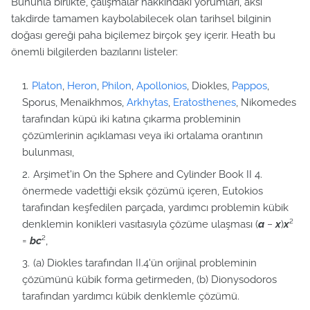
Bununla birlikte, çalışmalar hakkındaki yorumları, aksi
takdirde tamamen kaybolabilecek olan tarihsel bilginin
doğası gereği paha biçilemez birçok şey içerir. Heath bu
önemli bilgilerden bazılarını listeler:
Platon
,
Heron
,
Philon
,
Apollonios
, Diokles,
Pappos
,
Sporus, Menaikhmos,
Arkhytas
,
Eratosthenes
, Nikomedes
tarafından küpü iki katına çıkarma probleminin
çözümlerinin açıklaması veya iki ortalama orantının
bulunması,
Arşimet'in On the Sphere and Cylinder Book II 4.
önermede vadettiği eksik çözümü içeren, Eutokios
tarafından keşfedilen parçada, yardımcı problemin kübik
denklemin konikleri vasıtasıyla çözüme ulaşması (
a
−
x
)
x
²
=
bc
²,
(a) Diokles tarafından II.4'ün orijinal probleminin
çözümünü kübik forma getirmeden, (b) Dionysodoros
tarafından yardımcı kübik denklemle çözümü.