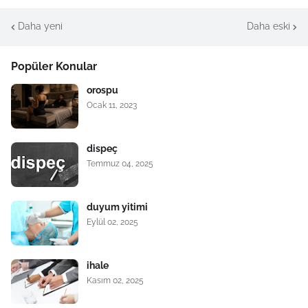
Daha yeni
Daha eski
Popüler Konular
orospu
Ocak 11, 2023
dispeç
Temmuz 04, 2025
duyum yitimi
Eylül 02, 2025
ihale
Kasım 02, 2025