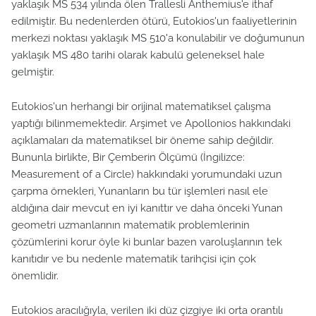
yaklaşık MS 534 yılında ölen Trallesli Anthemius'e ithaf
edilmiştir. Bu nedenlerden ötürü, Eutokios'un faaliyetlerinin
merkezi noktası yaklaşık MS 510'a konulabilir ve doğumunun
yaklaşık MS 480 tarihi olarak kabulü geleneksel hale
gelmiştir.
Eutokios'un herhangi bir orijinal matematiksel çalışma
yaptığı bilinmemektedir. Arşimet ve Apollonios hakkındaki
açıklamaları da matematiksel bir öneme sahip değildir.
Bununla birlikte, Bir Çemberin Ölçümü (İngilizce:
Measurement of a Circle) hakkındaki yorumundaki uzun
çarpma örnekleri, Yunanların bu tür işlemleri nasıl ele
aldığına dair mevcut en iyi kanıttır ve daha önceki Yunan
geometri uzmanlarının matematik problemlerinin
çözümlerini korur öyle ki bunlar bazen varoluşlarının tek
kanıtıdır ve bu nedenle matematik tarihçisi için çok
önemlidir.
Eutokios aracılığıyla, verilen iki düz çizgiye iki orta orantılı