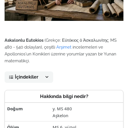
Askalonlu Eutokios
(Grekçe: Εὐτόκιος ὁ Ἀσκαλωνίτης; MS
480 - 540 dolayları), çeşitli
Arşimet
incelemeleri ve
Apollonios'un Konikleri üzerine yorumlar yazan bir Yunan
matematikçi.
İçindekiler
Hakkında bilgi nedir?
Doğum
y.
MS 480
Aşkelon
Ölüm
MS 6. yüzyıl