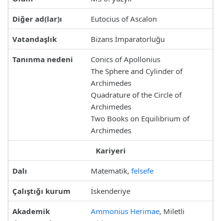
Diğer ad(lar)ı
Eutocius of Ascalon
Vatandaşlık
Bizans İmparatorluğu
Tanınma nedeni
Conics of Apollonius
The Sphere and Cylinder of
Archimedes
Quadrature of the Circle of
Archimedes
Two Books on Equilibrium of
Archimedes
Kariyeri
Dalı
Matematik,
felsefe
Çalıştığı kurum
İskenderiye
Akademik
Ammonius Herimae
, Miletli