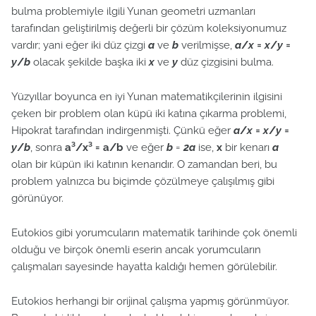
bulma problemiyle ilgili Yunan geometri uzmanları
tarafından geliştirilmiş değerli bir çözüm koleksiyonumuz
vardır; yani eğer iki düz çizgi
a
ve
b
verilmişse,
a
/
x = x
/
y =
y
/
b
olacak şekilde başka iki
x
ve
y
düz çizgisini bulma.
Yüzyıllar boyunca en iyi Yunan matematikçilerinin ilgisini
çeken bir problem olan küpü iki katına çıkarma problemi,
Hipokrat tarafından indirgenmişti. Çünkü eğer
a
/
x = x
/
y =
y
/
b
, sonra
a³/x³ = a/b
ve eğer
b
=
2a
ise,
x
bir kenarı
a
olan bir küpün iki katının kenarıdır. O zamandan beri, bu
problem yalnızca bu biçimde çözülmeye çalışılmış gibi
görünüyor.
Eutokios gibi yorumcuların matematik tarihinde çok önemli
olduğu ve birçok önemli eserin ancak yorumcuların
çalışmaları sayesinde hayatta kaldığı hemen görülebilir.
Eutokios herhangi bir orijinal çalışma yapmış görünmüyor.