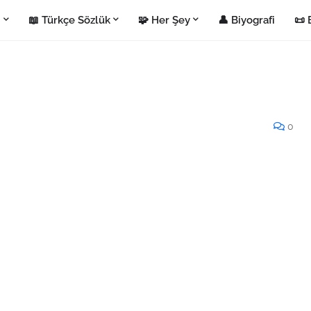
i
📖 Türkçe Sözlük
🧩 Her Şey
👤 Biyografi
📜 
0