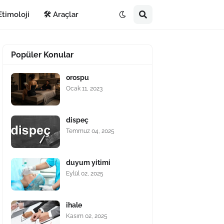
Etimoloji
🛠️ Araçlar
Popüler Konular
orospu
Ocak 11, 2023
dispeç
Temmuz 04, 2025
duyum yitimi
Eylül 02, 2025
ihale
Kasım 02, 2025