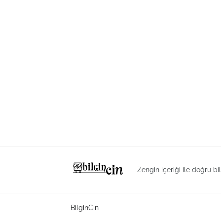
Zengin içeriği ile doğru bi
BilginCin