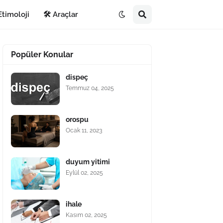
Etimoloji
🛠️ Araçlar
Popüler Konular
dispeç
Temmuz 04, 2025
orospu
Ocak 11, 2023
duyum yitimi
Eylül 02, 2025
ihale
Kasım 02, 2025