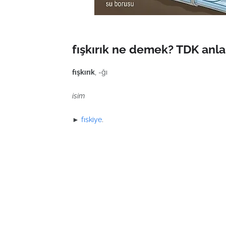
fışkırık ne demek? TDK anla
fışkırık
, -ğı
isim
►
fıskiye
.