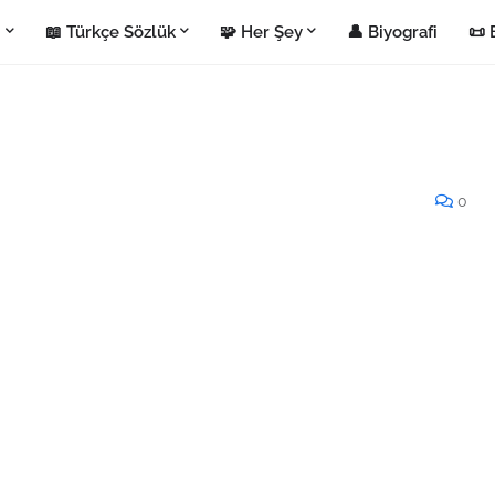
i
📖 Türkçe Sözlük
🧩 Her Şey
👤 Biyografi
📜 
0