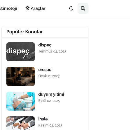
Etimoloji
🛠️ Araçlar
Popüler Konular
dispeç
Temmuz 04, 2025
orospu
Ocak 11, 2023
duyum yitimi
Eylül 02, 2025
ihale
Kasım 02, 2025