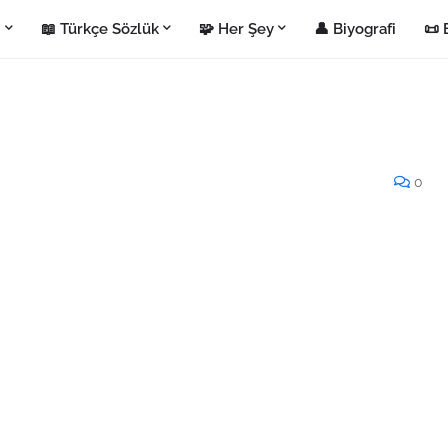
i
📖 Türkçe Sözlük
🧩 Her Şey
👤 Biyografi
📜 
0