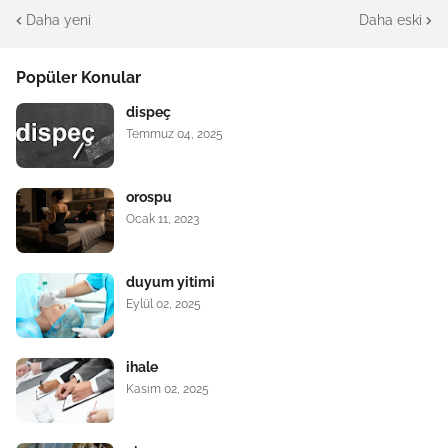
Daha yeni
Daha eski
Popüler Konular
dispeç
Temmuz 04, 2025
orospu
Ocak 11, 2023
duyum yitimi
Eylül 02, 2025
ihale
Kasım 02, 2025