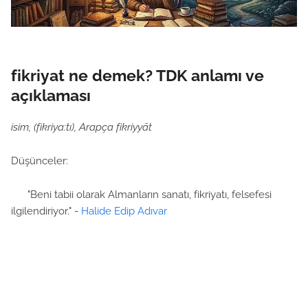
fikriyat ne demek? TDK anlamı ve
açıklaması
isim, (fikriya:tı), Arapça fikriyyāt
Düşünceler:
"Beni tabii olarak Almanların sanatı, fikriyatı, felsefesi
ilgilendiriyor." -
Halide Edip Adıvar