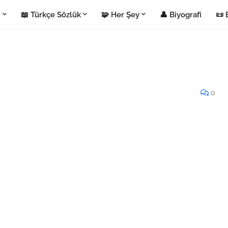
i
📖 Türkçe Sözlük
🧩 Her Şey
👤 Biyografi
📜 
0