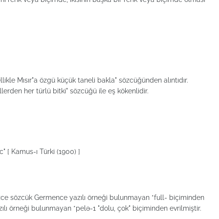
ōl פול "bakla, baklagillerden her türlü bitki" sözcüğü ile eş kökenlidir.
" [ Kamus-ı Türki (1900) ]
gilizce sözcük Germence yazılı örneği bulunmayan *full- biçiminden
ılı örneği bulunmayan *pelə-1 "dolu, çok" biçiminden evrilmiştir.