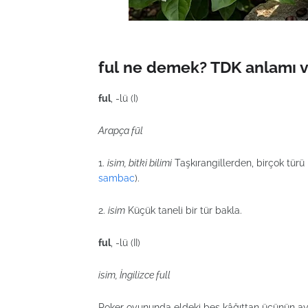
ful ne demek? TDK anlamı v
ful
, -lü (I)
Arapça fūl
1.
isim, bitki bilimi
Taşkırangillerden, birçok tür
sambac
).
2.
isim
Küçük taneli bir tür bakla.
ful
, -lü (II)
isim, İngilizce full
Poker oyununda eldeki beş kâğıttan üçünün ayn