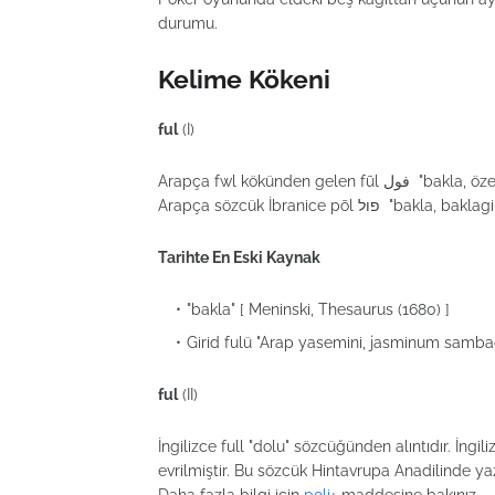
durumu.
Kelime Kökeni
ful
(I)
Arapça fwl kökünden gelen fūl فول "bakla, özellikle Mısır"a özgü küçük taneli bakla" sözcüğünden alıntıdır.
Arapça sözcük İbranice p
Tarihte En Eski Kaynak
"bakla" [ Meninski, Thesaurus (1680) ]
Girid fulü "Arap yasemini, jasminum sambac
ful
(II)
İngilizce full "dolu" sözcüğünden alıntıdır. İn
evrilmiştir. Bu sözcük Hintavrupa Anadilinde yaz