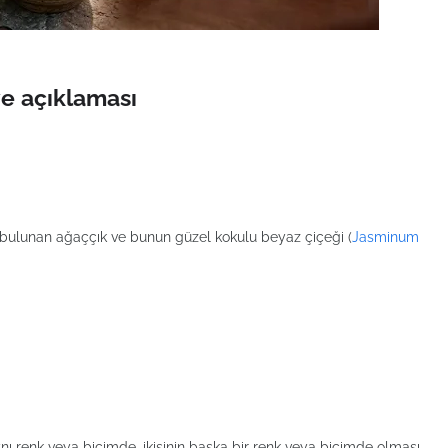
e açıklaması
ü bulunan ağaççık ve bunun güzel kokulu beyaz çiçeği (
Jasminum
ı renk veya biçimde, ikisinin başka bir renk veya biçimde olması