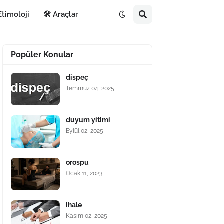
Etimoloji
🛠️ Araçlar
Popüler Konular
dispeç
Temmuz 04, 2025
duyum yitimi
Eylül 02, 2025
orospu
Ocak 11, 2023
ihale
Kasım 02, 2025