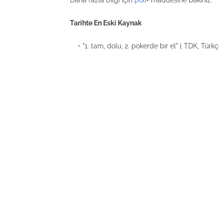
Daha fazla bilgi için
poli
+ maddesine bakınız.
Tarihte En Eski Kaynak
"1. tam, dolu, 2. pokerde bir el" [ TDK, Türkç