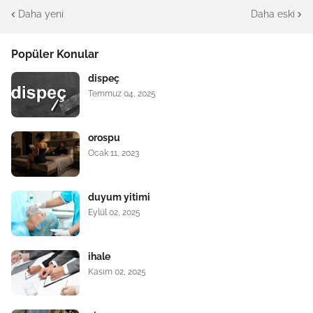
Daha yeni
Daha eski
Popüler Konular
dispeç
Temmuz 04, 2025
orospu
Ocak 11, 2023
duyum yitimi
Eylül 02, 2025
ihale
Kasım 02, 2025