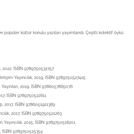
 popüler kültür konulu yazıları yayımlandı. Çeşitli kolektif öykü
ık, 2022, ISBN 9789750532757
etişim Yayıncılık, 2019, ISBN 9789750527425
a Yayınları, 2019, ISBN 9786057865076
2017, ISBN 9789750522611
ap, 2017, ISBN 9786051921389
ıncılık, 2017, ISBN 9789750521263
im Yayıncılık, 2015, ISBN 9789750518201
014, ISBN 9789750515354