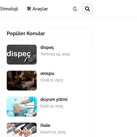
Etimoloji
🛠️ Araçlar
Popüler Konular
dispeç
Temmuz 04, 2025
orospu
Ocak 11, 2023
duyum yitimi
Eylül 02, 2025
ihale
Kasım 02, 2025