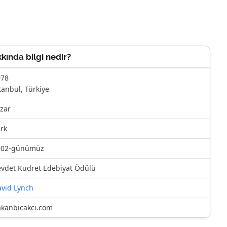
kında bilgi nedir?
978
tanbul, Türkiye
zar
rk
002-günümüz
vdet Kudret Edebiyat Ödülü
vid Lynch
kanbicakci.com