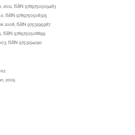
lık, 2011, ISBN 9789750509483
2010, ISBN 9789750508325
lık 2008, ISBN 9753295987
004, ISBN 9789750508899
2003, ISBN 9753294190
002
rı, 2005