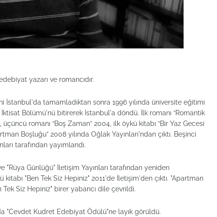
 edebiyat yazarı ve romancıdır.
ni İstanbul'da tamamladıktan sonra 1996 yılında üniversite eğitimi
i İktisat Bölümü'nü bitirerek İstanbul'a döndü. İlk romanı “Romantik
, üçüncü romanı “Boş Zaman” 2004, ilk öykü kitabı “Bir Yaz Gecesi
tman Boşluğu” 2008 yılında Oğlak Yayınları'ndan çıktı. Beşinci
nları tarafından yayımlandı.
e "Rüya Günlüğü" İletişim Yayınları tarafından yeniden
 kitabı "Ben Tek Siz Hepiniz" 2011'de İletişim'den çıktı. "Apartman
Tek Siz Hepiniz" birer yabancı dile çevrildi.
 "Cevdet Kudret Edebiyat Ödülü"ne layık görüldü.