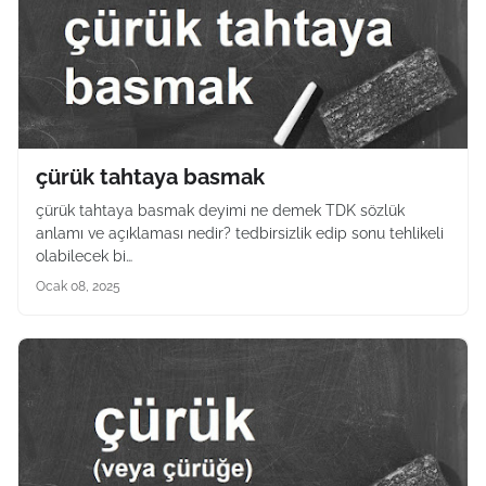
çürük tahtaya basmak
çürük tahtaya basmak deyimi ne demek TDK sözlük
anlamı ve açıklaması nedir? tedbirsizlik edip sonu tehlikeli
olabilecek bi…
Ocak 08, 2025