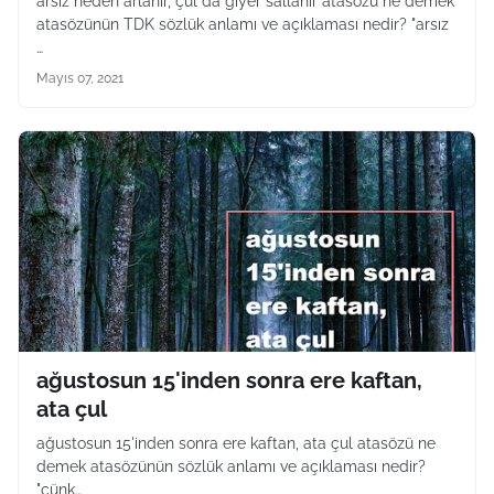
arsız neden arlanır, çul da giyer sallanır atasözü ne demek
atasözünün TDK sözlük anlamı ve açıklaması nedir? "arsız
…
Mayıs 07, 2021
ağustosun 15'inden sonra ere kaftan,
ata çul
ağustosun 15'inden sonra ere kaftan, ata çul atasözü ne
demek atasözünün sözlük anlamı ve açıklaması nedir?
"çünk…