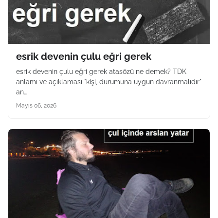
esrik devenin çulu eğri gerek
esrik devenin çulu eğri gerek atasözü ne demek? TDK
anlamı ve açıklaması "kişi, durumuna uygun davranmalıdır"
an…
Mayıs 06, 2026