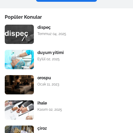
Popüler Konular
dispeç
Temmuz 04, 2025
duyum yitimi
Eylül 02, 2025
orospu
Ocak 11, 2023
ihale
Kasım 02, 2025
çiroz