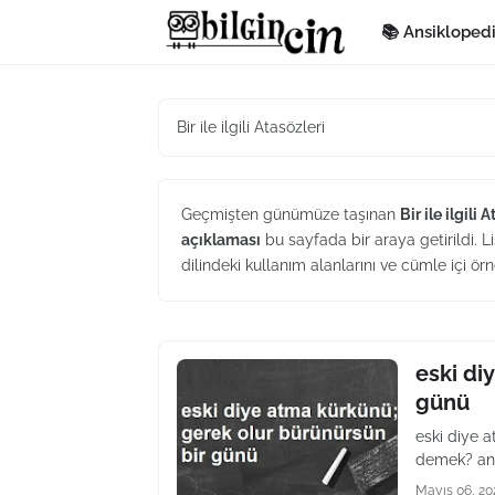
📚 Ansikloped
Bir ile ilgili Atasözleri
Geçmişten günümüze taşınan
Bir ile ilgili 
açıklaması
bu sayfada bir araya getirildi. Li
dilindeki kullanım alanlarını ve cümle içi örn
eski di
günü
eski diye 
demek? anl
Mayıs 06, 20