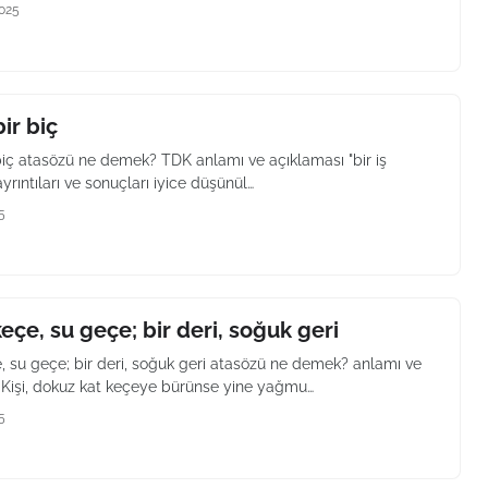
2025
bir biç
r biç atasözü ne demek? TDK anlamı ve açıklaması "bir iş
ayrıntıları ve sonuçları iyice düşünül…
5
eçe, su geçe; bir deri, soğuk geri
, su geçe; bir deri, soğuk geri atasözü ne demek? anlamı ve
 Kişi, dokuz kat keçeye bürünse yine yağmu…
5