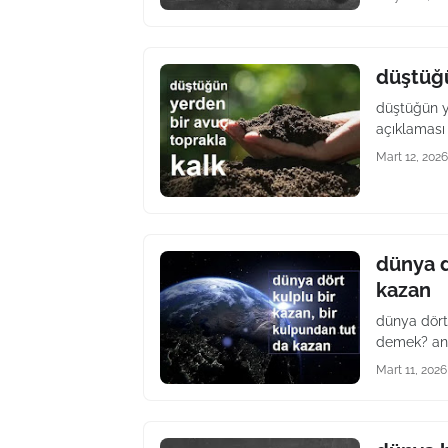
düştüğü
düştüğün y
açıklaması 
Mart 12, 2026
dünya d
kazan
dünya dört
demek? anl
Mart 11, 2026