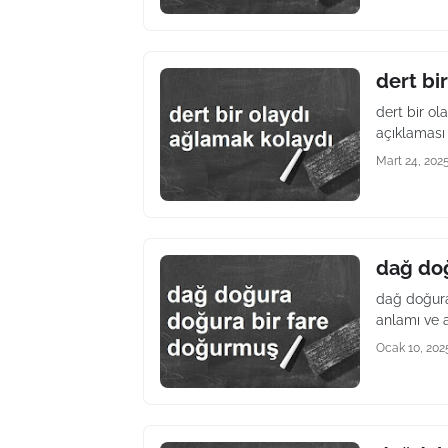
dert bi
dert bir o
açıklaması 
Mart 24, 202
dağ do
dağ doğura
anlamı ve a
Ocak 10, 202