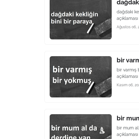
dağdaki
dağdaki ke
açıklaması
Ağustos 06, 
bir var
bir varmış
açıklaması 
Kasım 06, 20
bir mum
bir mum al
açıklaması