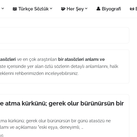
i
📖 Türkçe Sözlük
🧩 Her Şey
👤 Biyografi
📜 
Atasözleri
ve en çok araştırılan
bir atasözleri anlamı ve
ste içerisinde yer alan özlü sözlerin detaylı anlamlarını, halk
eklerini rehberimizden inceleyebilirsiniz.
ye atma kürkünü; gerek olur bürünürsün bir
atma kürkünü; gerek olur bürünürsün bir günü atasözü ne
amı ve açıklaması "eski eşya, deneyimli, …
26