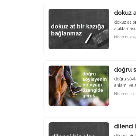
dokuz a
dokuz at b
açıklaması 
Nisan 11, 202
doğru s
doğru söyl
anlamı ve a
Nisan 11, 202
dilenci 
dilenci bi