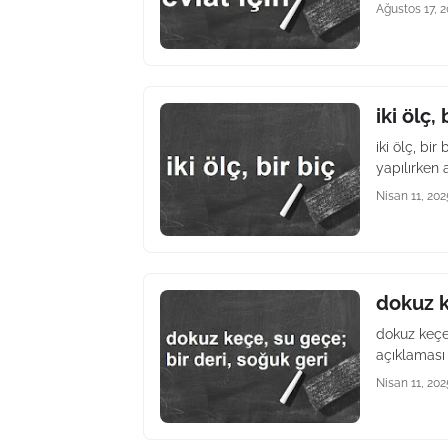
Ağustos 17, 
iki ölç, 
iki ölç, bi
yapılırken 
Nisan 11, 202
dokuz k
dokuz keçe
açıklaması
Nisan 11, 202