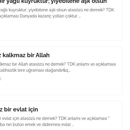
ir yağlı kuyruktur; yiyebilene aşk olsun
yağlı kuyruktur; yiyebilene aşk olsun atasözü ne demek? TDK
açıklaması Dünyada kazanç yolları çoktur. …
kalkmaz bir Allah
kmaz bir Allah atasözü ne demek? TDK anlamı ve açıklaması
 talihsizlik lere uğraması olağandır&q…
5
 bir evlat için
ir evlat için atasözü ne demek? TDK anlamı ve açıklaması "
ba nın bütün emek ve didinmesi evlat …