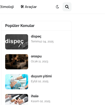
Etimoloji
🛠️ Araçlar
Popüler Konular
dispeç
Temmuz 04, 2025
orospu
Ocak 11, 2023
duyum yitimi
Eylül 02, 2025
ihale
Kasım 02, 2025