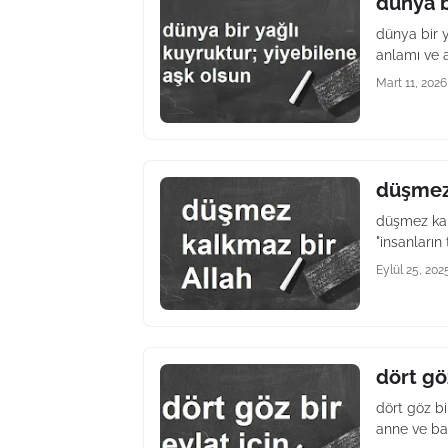
dünya b
dünya bir 
anlamı ve 
Mart 11, 2026
düşmez 
düşmez kal
"insanların
Eylül 25, 202
dört göz
dört göz b
anne ve ba