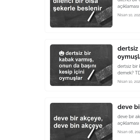
açıklaması
Nisan 10, 20
dertsiz
oymuşl
dertsiz bir
demek? TDK
Nisan 10, 20
deve bi
deve bir a
açıklaması
Nisan 08, 20