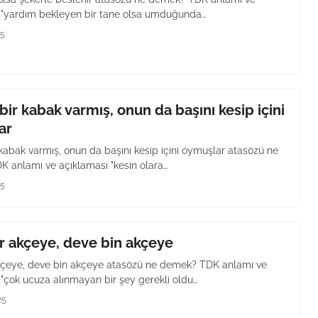
 "yardım bekleyen bir tane olsa umduğunda…
25
 bir kabak varmış, onun da başını kesip içini
ar
 kabak varmış, onun da başını kesip içini oymuşlar atasözü ne
 anlamı ve açıklaması "kesin olara…
25
r akçeye, deve bin akçeye
kçeye, deve bin akçeye atasözü ne demek? TDK anlamı ve
 "çok ucuza alınmayan bir şey gerekli oldu…
25