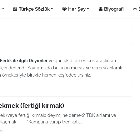
i
📖 Türkçe Sözlük
🧩 Her Şey
👤 Biyografi
📜 
Fertik ile ilgili Deyimler
ve günlük dilde en çok araştırılan
 için derlendi. Sayfamızda bulunan mecaz ve gerçek anlamlı
m örnekleriyle birlikte hemen keşfedebilirsiniz.
çekmek (fertiği kırmak)
mek (veya fertiği kırmak) deyimi ne demek? TDK anlamı ve
ı kaçmak : "Kampana vurup tren kalk…
26