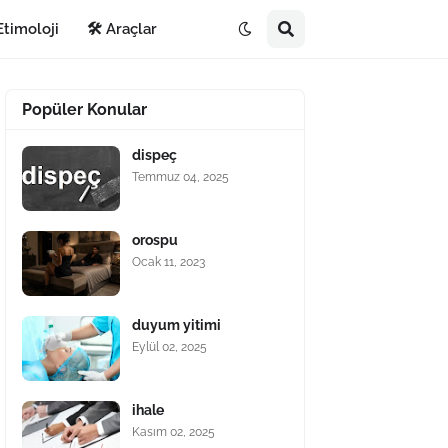
Etimoloji
🛠️ Araçlar
Popüler Konular
dispeç
Temmuz 04, 2025
orospu
Ocak 11, 2023
duyum yitimi
Eylül 02, 2025
ihale
Kasım 02, 2025