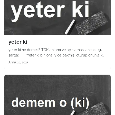
yeter ki
yeter ki ne demek? TDK anlamı ve açıklaması ancak , şu
şartla: "Yeter ki biri ona iyice bakmış, oturup onunla k…
Aralık 18, 2025