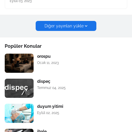
Eylül 03, 2023
Diğer yayınları yükle
Popüler Konular
orospu
Ocak 11, 2023
dispeç
Temmuz 04, 2025
duyum yitimi
Eylül 02, 2025
ihale