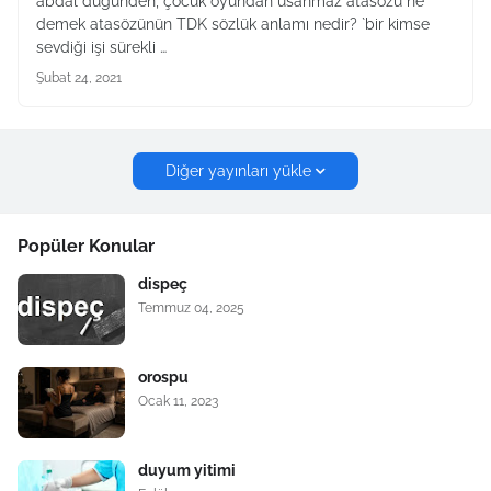
abdal düğünden, çocuk oyundan usanmaz atasözü ne
demek atasözünün TDK sözlük anlamı nedir? `bir kimse
sevdiği işi sürekli …
Şubat 24, 2021
Diğer yayınları yükle
Popüler Konular
dispeç
Temmuz 04, 2025
orospu
Ocak 11, 2023
duyum yitimi