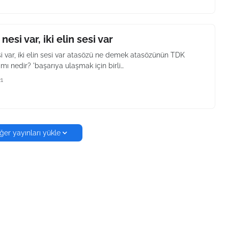
 nesi var, iki elin sesi var
si var, iki elin sesi var atasözü ne demek atasözünün TDK
mı nedir? 'başarıya ulaşmak için birli…
21
ğer yayınları yükle