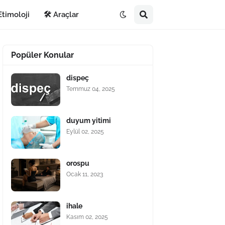
Etimoloji
🛠️ Araçlar
Popüler Konular
dispeç
Temmuz 04, 2025
duyum yitimi
Eylül 02, 2025
orospu
Ocak 11, 2023
ihale
Kasım 02, 2025