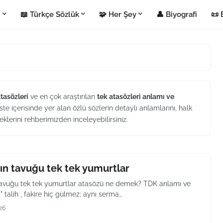
i
📖 Türkçe Sözlük
🧩 Her Şey
👤 Biyografi
📜 
Atasözleri
ve en çok araştırılan
tek atasözleri anlamı ve
ste içerisinde yer alan özlü sözlerin detaylı anlamlarını, halk
eklerini rehberimizden inceleyebilirsiniz.
ın tavuğu tek tek yumurtlar
tavuğu tek tek yumurtlar atasözü ne demek? TDK anlamı ve
" talih , fakire hiç gülmez; aynı serma…
26