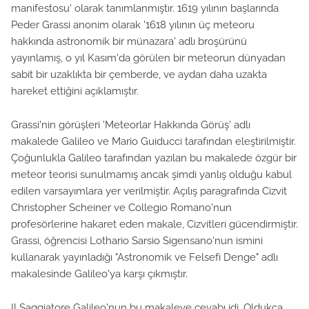
manifestosu' olarak tanımlanmıştır. 1619 yılının başlarında
Peder Grassi anonim olarak '1618 yılının üç meteoru
hakkında astronomik bir münazara' adlı broşürünü
yayınlamış, o yıl Kasım'da görülen bir meteorun dünyadan
sabit bir uzaklıkta bir çemberde, ve aydan daha uzakta
hareket ettiğini açıklamıştır.
Grassi'nin görüşleri 'Meteorlar Hakkında Görüş' adlı
makalede Galileo ve Mario Guiducci tarafından eleştirilmiştir.
Çoğunlukla Galileo tarafından yazılan bu makalede özgür bir
meteor teorisi sunulmamış ancak şimdi yanlış olduğu kabul
edilen varsayımlara yer verilmiştir. Açılış paragrafında Cizvit
Christopher Scheiner ve Collegio Romano'nun
profesörlerine hakaret eden makale, Cizvitleri gücendirmiştir.
Grassi, öğrencisi Lothario Sarsio Sigensano'nun ismini
kullanarak yayınladığı "Astronomik ve Felsefi Denge" adlı
makalesinde Galileo'ya karşı çıkmıştır.
Il Saggiatore Galileo'nun bu makaleye cevabı idi. Oldukça