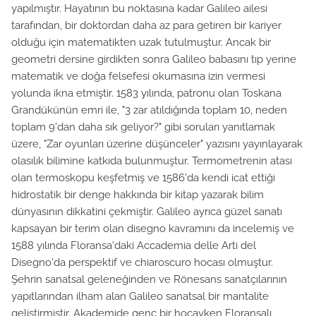
yapılmıştır. Hayatının bu noktasına kadar Galileo ailesi
tarafından, bir doktordan daha az para getiren bir kariyer
olduğu için matematikten uzak tutulmuştur. Ancak bir
geometri dersine girdikten sonra Galileo babasını tıp yerine
matematik ve doğa felsefesi okumasına izin vermesi
yolunda ikna etmiştir. 1583 yılında, patronu olan Toskana
Grandükünün emri ile, "3 zar atıldığında toplam 10, neden
toplam 9'dan daha sık geliyor?" gibi soruları yanıtlamak
üzere, "Zar oyunları üzerine düşünceler" yazısını yayınlayarak
olasılık bilimine katkıda bulunmuştur. Termometrenin atası
olan termoskopu keşfetmiş ve 1586'da kendi icat ettiği
hidrostatik bir denge hakkında bir kitap yazarak bilim
dünyasının dikkatini çekmiştir. Galileo ayrıca güzel sanatı
kapsayan bir terim olan disegno kavramını da incelemiş ve
1588 yılında Floransa'daki Accademia delle Arti del
Disegno'da perspektif ve chiaroscuro hocası olmuştur.
Şehrin sanatsal geleneğinden ve Rönesans sanatçılarının
yapıtlarından ilham alan Galileo sanatsal bir mantalite
geliştirmiştir. Akademide genç bir hocayken Floransalı