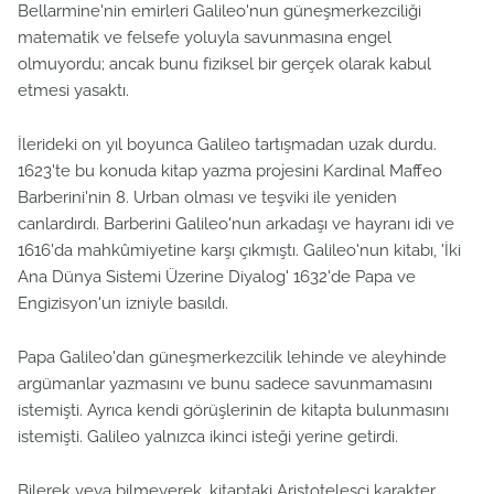
Bellarmine'nin emirleri Galileo'nun güneşmerkezciliği
matematik ve felsefe yoluyla savunmasına engel
olmuyordu; ancak bunu fiziksel bir gerçek olarak kabul
etmesi yasaktı.
İlerideki on yıl boyunca Galileo tartışmadan uzak durdu.
1623'te bu konuda kitap yazma projesini Kardinal Maffeo
Barberini'nin 8. Urban olması ve teşviki ile yeniden
canlardırdı. Barberini Galileo'nun arkadaşı ve hayranı idi ve
1616'da mahkûmiyetine karşı çıkmıştı. Galileo'nun kitabı, 'İki
Ana Dünya Sistemi Üzerine Diyalog' 1632'de Papa ve
Engizisyon'un izniyle basıldı.
Papa Galileo'dan güneşmerkezcilik lehinde ve aleyhinde
argümanlar yazmasını ve bunu sadece savunmamasını
istemişti. Ayrıca kendi görüşlerinin de kitapta bulunmasını
istemişti. Galileo yalnızca ikinci isteği yerine getirdi.
Bilerek veya bilmeyerek, kitaptaki Aristotelesçi karakter