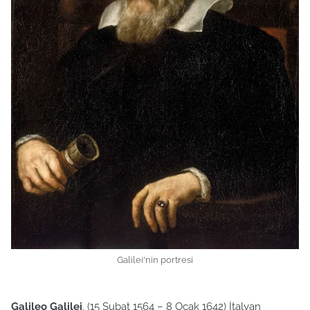
Galilei'nin portresi
Galileo Galilei
, (15 Şubat 1564 – 8 Ocak 1642) İtalyan