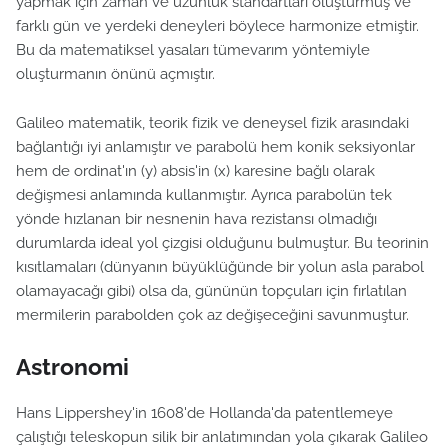
yapmak için zaman ve uzunluk standartları oluşturmuş ve
farklı gün ve yerdeki deneyleri böylece harmonize etmiştir.
Bu da matematiksel yasaları tümevarım yöntemiyle
oluşturmanın önünü açmıştır.
Galileo matematik, teorik fizik ve deneysel fizik arasındaki
bağlantığı iyi anlamıştır ve parabolü hem konik seksiyonlar
hem de ordinat'ın (y) absis'in (x) karesine bağlı olarak
değişmesi anlamında kullanmıştır. Ayrıca parabolün tek
yönde hızlanan bir nesnenin hava rezistansı olmadığı
durumlarda ideal yol çizgisi olduğunu bulmuştur. Bu teorinin
kısıtlamaları (dünyanın büyüklüğünde bir yolun asla parabol
olamayacağı gibi) olsa da, gününün topçuları için fırlatılan
mermilerin parabolden çok az değişeceğini savunmuştur.
Astronomi
Hans Lippershey'in 1608'de Hollanda'da patentlemeye
çalıştığı teleskopun silik bir anlatımından yola çıkarak Galileo