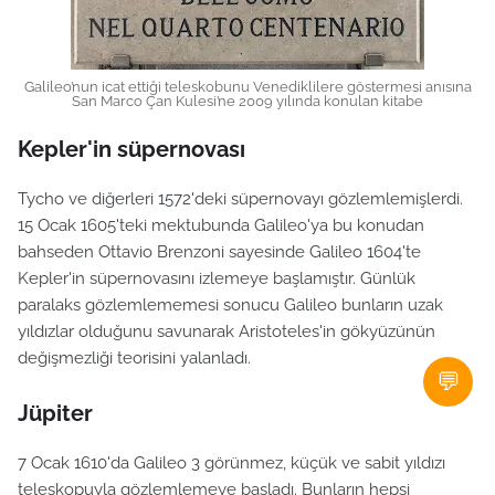
Galileo’nun icat ettiği teleskobunu Venediklilere göstermesi anısına
San Marco Çan Kulesi’ne 2009 yılında konulan kitabe
Kepler'in süpernovası
Tycho ve diğerleri 1572'deki süpernovayı gözlemlemişlerdi.
15 Ocak 1605'teki mektubunda Galileo'ya bu konudan
bahseden Ottavio Brenzoni sayesinde Galileo 1604'te
Kepler'in süpernovasını izlemeye başlamıştır. Günlük
paralaks gözlemlememesi sonucu Galileo bunların uzak
yıldızlar olduğunu savunarak Aristoteles'in gökyüzünün
değişmezliği teorisini yalanladı.
💬
Jüpiter
7 Ocak 1610'da Galileo 3 görünmez, küçük ve sabit yıldızı
teleskopuyla gözlemlemeye başladı. Bunların hepsi