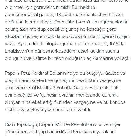
ihtimalle Engizisyon tarafından bu konuda uzman görüşünü
bildirmek için görevlendirilmişti. Bu mektup
güneşmerkezciliğe karşı 18 adet matematiksel ve fiziksel
argüman içermekteydi. Öncelikle Tycho'nun argümanlarını
ödünç alan mektup özellikle güneşmerkezcliğie göre
yıldızların güneşten çok daha büyük olmalarını gerektirdiğini
yazdı. Ayrıca dört teolojik argüman içeren makale, 1616'da
Engizisyon'un güneşmerkezciliğin felsefi açıdan saçma
olduğunu ve kafirce bir teori olduğunu açıklamasına yol açtı.
Papa 5. Paul Kardinal Bellarmine'ye bu bulguyu Galileo'ya
ulaştırmasını söyledi ve güneşmerkezcilikten vazgeçme
emri vermesini istedi. 26 Şubatta Galileo Bellarmine'nin
evine çağrıldı ve 'güneşin evrenin merkezinde durarak
dünyanın hareket ettiği fikrinden vazgeçme ve bu konuda
hiçbir şey söyleyip yazmama' emri verildi.
Dizin Topluluğu, Kopernik'in De Revolutionibus ve diğer
güneşmerkezci yapıtlarını düzeltilene kadar yasakladı.