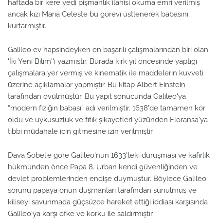
haftada bir kere yedi pişmanlık ilahisi okuma emri verilmiş
ancak kızı Maria Celeste bu görevi üstlenerek babasını
kurtarmıştır.
Galileo ev hapsindeyken en başarılı çalışmalarından biri olan
'İki Yeni Bilim''i yazmıştır. Burada kırk yıl öncesinde yaptığı
çalışmalara yer vermiş ve kinematik ile maddelerin kuvveti
üzerine açıklamalar yapmıştır. Bu kitap Albert Einstein
tarafından övülmüştür. Bu yapıt sonucunda Galileo'ya
“modern fiziğin babası” adı verilmiştir. 1638'de tamamen kör
oldu ve uykusuzluk ve fıtık şikayetleri yüzünden Floransa'ya
tıbbi müdahale için gitmesine izin verilmiştir.
Dava Sobel'e göre Galileo'nun 1633'teki duruşması ve kafirlik
hükmünden önce Papa 8. Urban kendi güvenliğinden ve
devlet problemlerinden endişe duymuştur. Böylece Galileo
sorunu papaya onun düşmanları tarafından sunulmuş ve
kiliseyi savunmada güçsüzce hareket ettiği iddiası karşısında
Galileo'ya karşı öfke ve korku ile saldırmıştır.