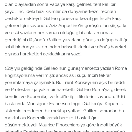
olan olaylardan sonra Papa'ya karşı gelmek tehlikeli bir
şeydi. İncil'deki bazı kısımlar da dünyamerkezci teorileri
desteklemekteydi. Galileo güneşmerkezciliğin İncil'e karşı
gelmediğini savundu. Aziz Augustine'in görüşü olan şiir, şarkı
ve eski yazıların her zaman olduğu gibi anlaşılmaması
gerektiğini düşündü. Galileo yazarların güneşin doğup battığı
sabit bir dünya sisteminden bahsettiklerini ve dönüş hareketi
dışında hareketleri açıkladıklarını yazdı.
1615 yılı geldiğinde Galileo'nun güneşmerkezci yazıları Roma
Engizisyonu'na verilmişti; ancak asıl suçu İncil'i tekrar
yorumlamaya çalışmaktı. Bu Trent Konseyi'nin açık bir reddi
ve Protestanlığa yakın bir hareketti. Galileo Roma'ya giderek
kendini ve Kopernikçi ve İncil'le ilgili fikirlerini savundu. 1616
başlarında Monsignor Francesco Ingoli Galileo'ya Kopernik
sistemini reddeden bir mektup yolladı. Galileo sonradan bu
mektubun Kopernik karşıtı hareketi başlattığını
düşünmekteydi. Maurice Finocchiaro'ya göre Ingoli büyük