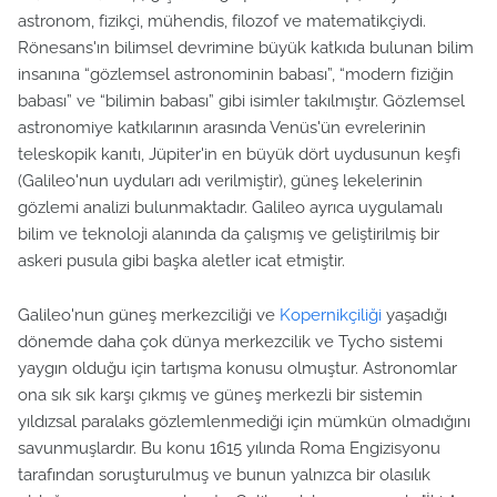
astronom, fizikçi, mühendis, filozof ve matematikçiydi.
Rönesans'ın bilimsel devrimine büyük katkıda bulunan bilim
insanına “gözlemsel astronominin babası”, “modern fiziğin
babası” ve “bilimin babası” gibi isimler takılmıştır. Gözlemsel
astronomiye katkılarının arasında Venüs'ün evrelerinin
teleskopik kanıtı, Jüpiter'in en büyük dört uydusunun keşfi
(Galileo'nun uyduları adı verilmiştir), güneş lekelerinin
gözlemi analizi bulunmaktadır. Galileo ayrıca uygulamalı
bilim ve teknoloji alanında da çalışmış ve geliştirilmiş bir
askeri pusula gibi başka aletler icat etmiştir.
Galileo'nun güneş merkezciliği ve
Kopernikçiliği
yaşadığı
dönemde daha çok dünya merkezcilik ve Tycho sistemi
yaygın olduğu için tartışma konusu olmuştur. Astronomlar
ona sık sık karşı çıkmış ve güneş merkezli bir sistemin
yıldızsal paralaks gözlemlenmediği için mümkün olmadığını
savunmuşlardır. Bu konu 1615 yılında Roma Engizisyonu
tarafından soruşturulmuş ve bunun yalnızca bir olasılık