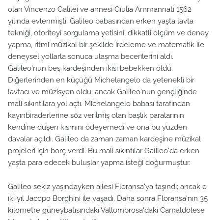
olan Vincenzo Galilei ve annesi Giulia Ammannati 1562
yılında evlenmişti. Galileo babasından erken yaşta lavta
tekniği, otoriteyi sorgulama yetisini, dikkatli ölçüm ve deney
yapma, ritmi müzikal bir şekilde irdeleme ve matematik ile
deneysel yollarla sonuca ulaşma becerilerini aldı.
Galileo'nun beş kardeşinden ikisi bebekken öldü.
Diğerlerinden en küçüğü Michelangelo da yetenekli bir
lavtacı ve müzisyen oldu; ancak Galileo'nun gençliğinde
mali sıkıntılara yol açtı. Michelangelo babası tarafından
kayınbiraderlerine söz verilmiş olan başlık paralarının
kendine düşen kısmını ödeyemedi ve ona bu yüzden
davalar açıldı. Galileo da zaman zaman kardeşine müzikal
projeleri için borç verdi. Bu mali sıkıntılar Galileo'da erken
yaşta para edecek buluşlar yapma isteği doğurmuştur.
Galileo sekiz yaşındayken ailesi Floransa'ya taşındı; ancak o
iki yıl Jacopo Borghini ile yaşadı. Daha sonra Floransa'nın 35
kilometre güneybatısındaki Vallombrosa'daki Camaldolese