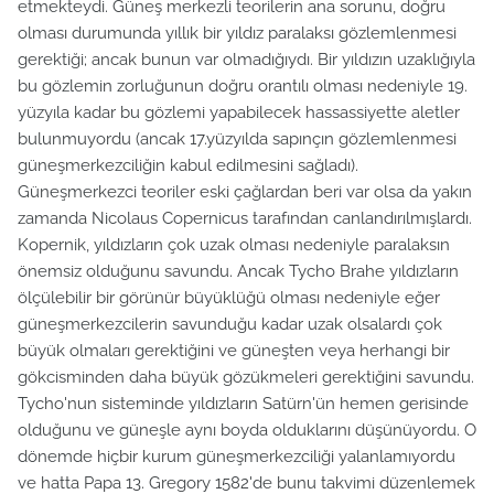
etmekteydi. Güneş merkezli teorilerin ana sorunu, doğru
olması durumunda yıllık bir yıldız paralaksı gözlemlenmesi
gerektiği; ancak bunun var olmadığıydı. Bir yıldızın uzaklığıyla
bu gözlemin zorluğunun doğru orantılı olması nedeniyle 19.
yüzyıla kadar bu gözlemi yapabilecek hassassiyette aletler
bulunmuyordu (ancak 17.yüzyılda sapınçın gözlemlenmesi
güneşmerkezciliğin kabul edilmesini sağladı).
Güneşmerkezci teoriler eski çağlardan beri var olsa da yakın
zamanda Nicolaus Copernicus tarafından canlandırılmışlardı.
Kopernik, yıldızların çok uzak olması nedeniyle paralaksın
önemsiz olduğunu savundu. Ancak Tycho Brahe yıldızların
ölçülebilir bir görünür büyüklüğü olması nedeniyle eğer
güneşmerkezcilerin savunduğu kadar uzak olsalardı çok
büyük olmaları gerektiğini ve güneşten veya herhangi bir
gökcisminden daha büyük gözükmeleri gerektiğini savundu.
Tycho'nun sisteminde yıldızların Satürn'ün hemen gerisinde
olduğunu ve güneşle aynı boyda olduklarını düşünüyordu. O
dönemde hiçbir kurum güneşmerkezciliği yalanlamıyordu
ve hatta Papa 13. Gregory 1582'de bunu takvimi düzenlemek