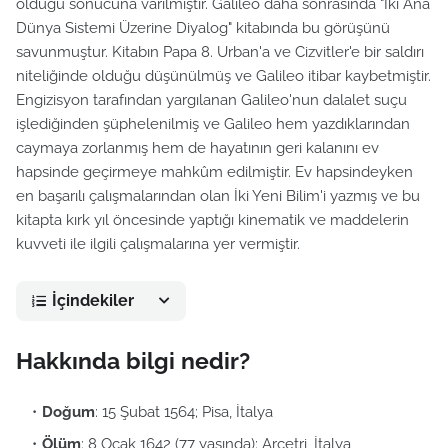
olduğu sonucuna varılmıştır. Galileo daha sonrasında "İki Ana
Dünya Sistemi Üzerine Diyalog" kitabında bu görüşünü
savunmuştur. Kitabın Papa 8. Urban'a ve Cizvitler'e bir saldırı
niteliğinde olduğu düşünülmüş ve Galileo itibar kaybetmiştir.
Engizisyon tarafından yargılanan Galileo'nun dalalet suçu
işlediğinden şüphelenilmiş ve Galileo hem yazdıklarından
caymaya zorlanmış hem de hayatının geri kalanını ev
hapsinde geçirmeye mahkûm edilmiştir. Ev hapsindeyken
en başarılı çalışmalarından olan İki Yeni Bilim'i yazmış ve bu
kitapta kırk yıl öncesinde yaptığı kinematik ve maddelerin
kuvveti ile ilgili çalışmalarına yer vermiştir.
İçindekiler
Hakkında bilgi nedir?
Doğum
: 15 Şubat 1564; Pisa, İtalya
Ölüm
: 8 Ocak 1642 (77 yaşında); Arcetri, İtalya