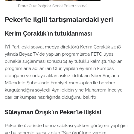
Emre Olur (sağda), Sedat Peker (solda)
Peker'le ilgili tartışmalardaki yeri
Kerim Çoraklık'ın tutuklanması
İYİ Parti eski sosyal medya direktörü Kerim Çoraklık 2018
yılında Beyaz TV'de yapılan programlarda FETÖ üyesi
olmakla suçlanması sonucu 14 ay tutuklu kalmıştı. Yapılan
programlarla adı anılan Olur, yapılan eylemin kumpas
olduğunu ve ortaya atılan asılsız iddiaların Siber Suçlarla
Mücadele Şubesi'nde Emniyet mensupları ile beraber
kurgulandığını söyledi. Aynı ekibin yine Muharrem İnce'ye
dair bir kumpas hazırlığında olduğunu belirtti.
Süleyman Özışık'ın Peker'le ilişkisi
Peker ile üzerinde henüz sabıkası yokken görüşme yaptığını
ve bu sebeple suçsuz olup ''Suç örgütüne yardım''