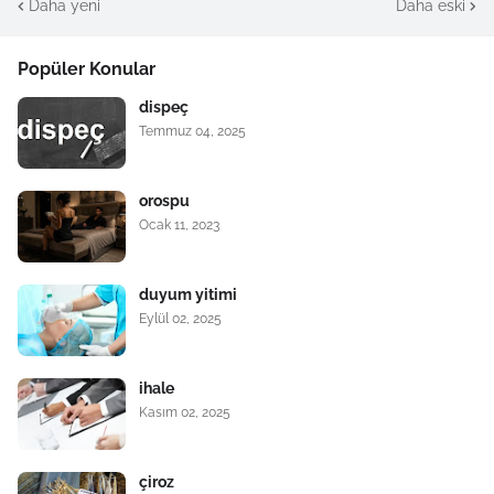
Daha yeni
Daha eski
Popüler Konular
dispeç
Temmuz 04, 2025
orospu
Ocak 11, 2023
duyum yitimi
Eylül 02, 2025
ihale
Kasım 02, 2025
çiroz