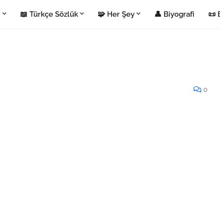
i
📖 Türkçe Sözlük
🧩 Her Şey
👤 Biyografi
📜 
0