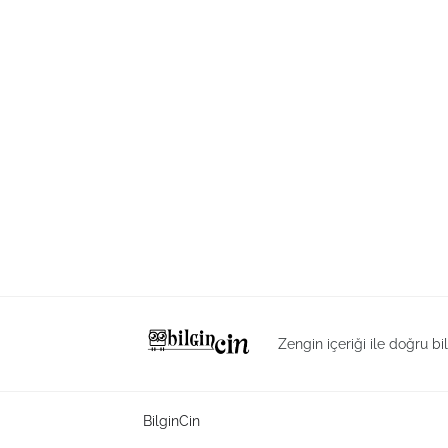
Zengin içeriği ile doğru bi
BilginCin