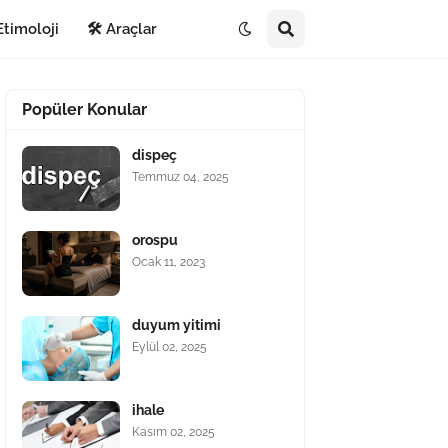
Etimoloji
🛠️ Araçlar
Popüler Konular
dispeç
Temmuz 04, 2025
orospu
Ocak 11, 2023
duyum yitimi
Eylül 02, 2025
ihale
Kasım 02, 2025