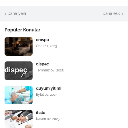
Daha yeni
Daha eski
Popüler Konular
orospu
Ocak 11, 2023
dispeç
Temmuz 04, 2025
duyum yitimi
Eylül 02, 2025
ihale
Kasım 02, 2025