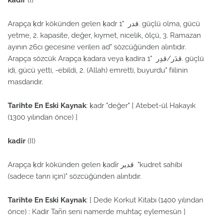
kadir
(I)
Arapça ḳdr kökünden gelen ḳadr قدر "1. güçlü olma, gücü
yetme, 2. kapasite, değer, kıymet, nicelik, ölçü, 3. Ramazan
ayının 26cı gecesine verilen ad" sözcüğünden alıntıdır.
Arapça sözcük Arapça ḳadara veya ḳadira قدَر/قدِر "1. güçlü
idi, gücü yetti, -ebildi, 2. (Allah) emretti, buyurdu" fiilinin
masdarıdır.
Tarihte En Eski Kaynak
: ḳadr "değer" [ Atebet-ül Hakayık
(1300 yılından önce) ]
kadir
(II)
Arapça ḳdr kökünden gelen ḳadīr قدير "kudret sahibi
(sadece tanrı için)" sözcüğünden alıntıdır.
Tarihte En Eski Kaynak
: [ Dede Korkut Kitabı (1400 yılından
önce) : Kadir Tañrı seni namerde muhtaç eylemesün ]