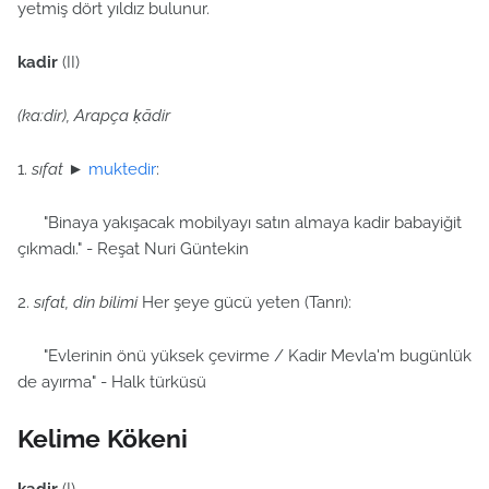
yetmiş dört yıldız bulunur.
kadir
(II)
(ka:dir), Arapça ḳādir
1.
sıfat
►
muktedir
:
"Binaya yakışacak mobilyayı satın almaya kadir babayiğit
çıkmadı." - Reşat Nuri Güntekin
2.
sıfat, din bilimi
Her şeye gücü yeten (Tanrı):
"Evlerinin önü yüksek çevirme / Kadir Mevla'm bugünlük
de ayırma" - Halk türküsü
Kelime Kökeni