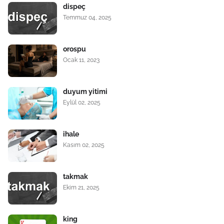
dispeç
Temmuz 04, 2025
orospu
Ocak 11, 2023
duyum yitimi
Eylül 02, 2025
ihale
Kasım 02, 2025
takmak
Ekim 21, 2025
king