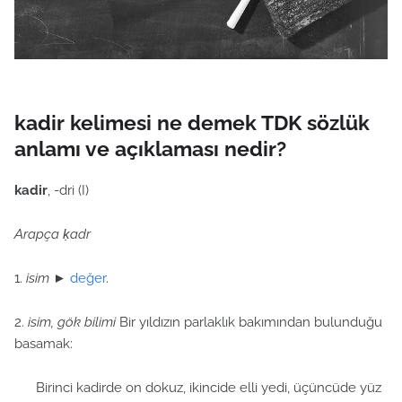
kadir kelimesi ne demek TDK sözlük
anlamı ve açıklaması nedir?
kadir
, -dri (I)
Arapça ḳadr
1.
isim
►
değer
.
2.
isim, gök bilimi
Bir yıldızın parlaklık bakımından bulunduğu
basamak:
Birinci kadirde on dokuz, ikincide elli yedi, üçüncüde yüz