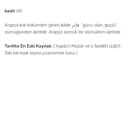
kadir
(III)
Arapça ḳdr kökünden gelen ḳādir قادر "gücü olan, güçlü"
sözcüğünden alıntıdır. Arapça sözcük bir sözcükten alıntıdır.
Tarihte En Eski Kaynak
: [ İrşadü'l-Mülûk ve's-Selâtîn (1387) :
Takı biri kadr kiçesi yüwünmek turur ]